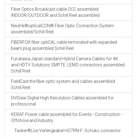
Fiber Optics Broadcast cable OCC assembled
INDOOR/OUTDOOR and Schill Reel assembled
Neutrik®opticalCON® Fiber Optic Connection System
assembled/Schill Reel
FIBERFOX fiber optiCAL cable terminated with expanded
beam plug assembled Schill Reel
Furukawa Japan standard Hybrid Camera Cables for 4K
and HDTV Solutions SMPTE. LEMO connectors assembled
Schill Reel
FieldCast the fiber optic system and cables assembled
Schill Reel
DVIGear Digital High Resolution Cables assembled for
professional
KERAF Power cable assembled for Events - Construction -
Offshore and Industry
Tasker®Live Verlengkabel HO7RN-F -Schuko connector