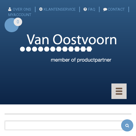
OVER ONS
KLANTENSERVICE
FAQ
CONTACT
MYACCOUNT
0
Toggle
navigatio