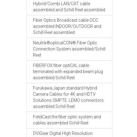
Hybrid/Combi LAN/CAT cable
assembled and Schill Reel assembled
Fiber Optics Broadcast cable OCC
assembled INDOOR/OUTDOOR and
Schill Reel assembled
Neutrik®opticalCON® Fiber Optic
Connection System assembled/Schill
Reel
FIBERFOX fiber optiCAL cable
terminated with expanded beam plug
assembled Schill Reel
Furukawa Japan standard Hybrid
Camera Cables for 4K and HDTV
Solutions SMPTE. LEMO connectors
assembled Schill Reel
FieldCast the fiber optic system and
cables assembled Schill Reel
DVIGear Digital High Resolution