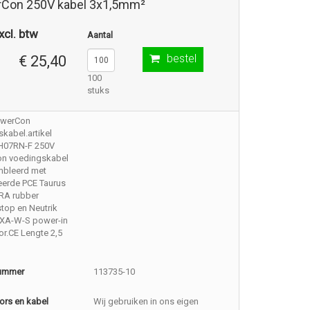
Con 250V kabel 3x1,5mm²
xcl. btw
Aantal
bestel
€ 25,40
100
stuks
owerCon
kabel.artikel
H07RN-F 250V
n voedingskabel
bleerd met
erde PCE Taurus
RA rubber
top en Neutrik
A-W-S power-in
r.CE Lengte 2,5
nummer
113735-10
ors en kabel
Wij gebruiken in ons eigen