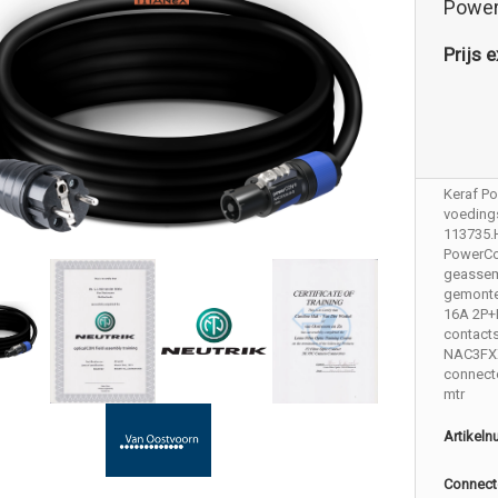
Power
Prijs e
Keraf P
voedings
113735.
PowerCo
geassem
gemonte
16A 2P+
contacts
NAC3FXX
connecto
mtr
Artikel
Connect