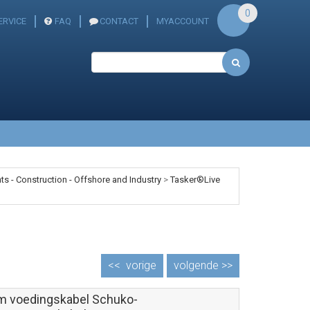
0
ERVICE
FAQ
CONTACT
MYACCOUNT
s - Construction - Offshore and Industry
>
Tasker®Live
<<
vorige
volgende >>
m voedingskabel Schuko-