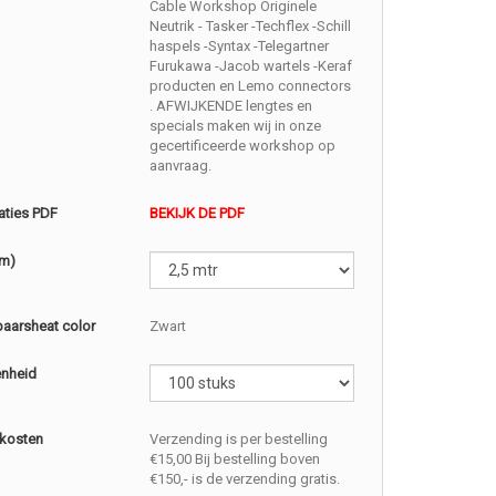
Cable Workshop Originele
Neutrik - Tasker -Techflex -Schill
haspels -Syntax -Telegartner
Furukawa -Jacob wartels -Keraf
producten en Lemo connectors
. AFWIJKENDE lengtes en
specials maken wij in onze
gecertificeerde workshop op
aanvraag.
aties PDF
BEKIJK DE PDF
(m)
baarsheat color
Zwart
enheid
kosten
Verzending is per bestelling
€15,00 Bij bestelling boven
€150,- is de verzending gratis.