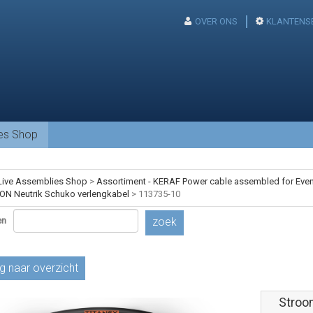
OVER ONS
KLANTENS
ies Shop
Live Assemblies Shop
>
Assortiment - KERAF Power cable assembled for Event
N Neutrik Schuko verlengkabel
>
113735-10
en
zoek
g naar overzicht
Stroo