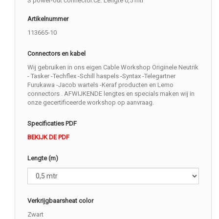
S power-out connector.CE. Lengte 0,5 mtr
Artikelnummer
113665-10
Connectors en kabel
Wij gebruiken in ons eigen Cable Workshop Originele Neutrik
- Tasker -Techflex -Schill haspels -Syntax -Telegartner
Furukawa -Jacob wartels -Keraf producten en Lemo
connectors . AFWIJKENDE lengtes en specials maken wij in
onze gecertificeerde workshop op aanvraag.
Specificaties PDF
BEKIJK DE PDF
Lengte (m)
Verkrijgbaarsheat color
Zwart