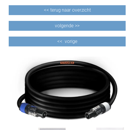
<<
terug naar overzicht
volgende >>
<<
vorige