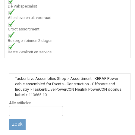
Dè Vakspecialist
Alles leveren uit voorraad
Groot assortiment
Bezorgen binnen 2 dagen
Beste kwaliteit en service
Tasker Live Assemblies Shop
>
Assortiment - KERAF Power
cable assembled for Events - Construction - Offshore and
Industry
>
Tasker®Live PowerCON Neutrik PowerCON doorlus
kabel
>
113665-10
Alle artikelen
zoek