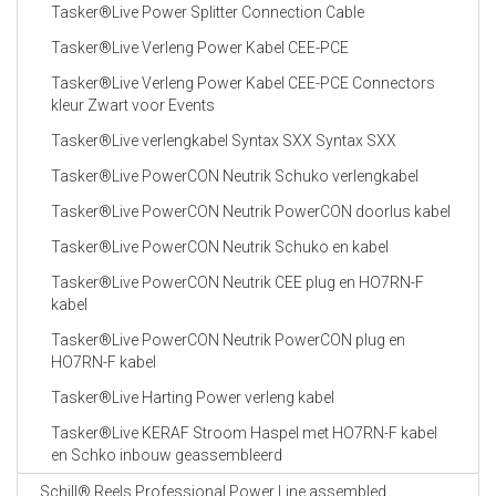
Tasker®Live Power Splitter Connection Cable
Tasker®Live Verleng Power Kabel CEE-PCE
Tasker®Live Verleng Power Kabel CEE-PCE Connectors
kleur Zwart voor Events
Tasker®Live verlengkabel Syntax SXX Syntax SXX
Tasker®Live PowerCON Neutrik Schuko verlengkabel
Tasker®Live PowerCON Neutrik PowerCON doorlus kabel
Tasker®Live PowerCON Neutrik Schuko en kabel
Tasker®Live PowerCON Neutrik CEE plug en HO7RN-F
kabel
Tasker®Live PowerCON Neutrik PowerCON plug en
HO7RN-F kabel
Tasker®Live Harting Power verleng kabel
Tasker®Live KERAF Stroom Haspel met HO7RN-F kabel
en Schko inbouw geassembleerd
Schill® Reels Professional Power Line assembled