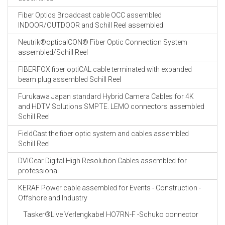
Fiber Optics Broadcast cable OCC assembled
INDOOR/OUTDOOR and Schill Reel assembled
Neutrik®opticalCON® Fiber Optic Connection System
assembled/Schill Reel
FIBERFOX fiber optiCAL cable terminated with expanded
beam plug assembled Schill Reel
Furukawa Japan standard Hybrid Camera Cables for 4K
and HDTV Solutions SMPTE. LEMO connectors assembled
Schill Reel
FieldCast the fiber optic system and cables assembled
Schill Reel
DVIGear Digital High Resolution Cables assembled for
professional
KERAF Power cable assembled for Events - Construction -
Offshore and Industry
Tasker®Live Verlengkabel HO7RN-F -Schuko connector