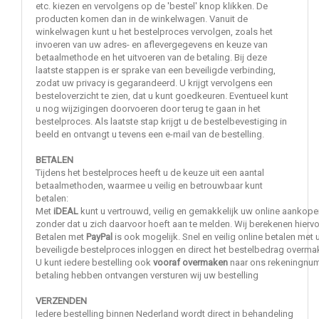
etc. kiezen en vervolgens op de 'bestel' knop klikken. De
producten komen dan in de winkelwagen. Vanuit de
winkelwagen kunt u het bestelproces vervolgen, zoals het
invoeren van uw adres- en aflevergegevens en keuze van
betaalmethode en het uitvoeren van de betaling. Bij deze
laatste stappen is er sprake van een beveiligde verbinding,
zodat uw privacy is gegarandeerd. U krijgt vervolgens een
besteloverzicht te zien, dat u kunt goedkeuren. Eventueel kunt
u nog wijzigingen doorvoeren door terug te gaan in het
bestelproces. Als laatste stap krijgt u de bestelbevestiging in
beeld en ontvangt u tevens een e-mail van de bestelling.
BETALEN
Tijdens het bestelproces heeft u de keuze uit een aantal
betaalmethoden, waarmee u veilig en betrouwbaar kunt
betalen:
Met
iDEAL
kunt u vertrouwd, veilig en gemakkelijk uw online aankope
zonder dat u zich daarvoor hoeft aan te melden. Wij berekenen hierv
Betalen met
PayPal
is ook mogelijk. Snel en veilig online betalen met 
beveiligde bestelproces inloggen en direct het bestelbedrag overma
U kunt iedere bestelling ook
vooraf overmaken
naar ons rekeningnumm
betaling hebben ontvangen versturen wij uw bestelling
VERZENDEN
Iedere bestelling binnen Nederland wordt direct in behandeling