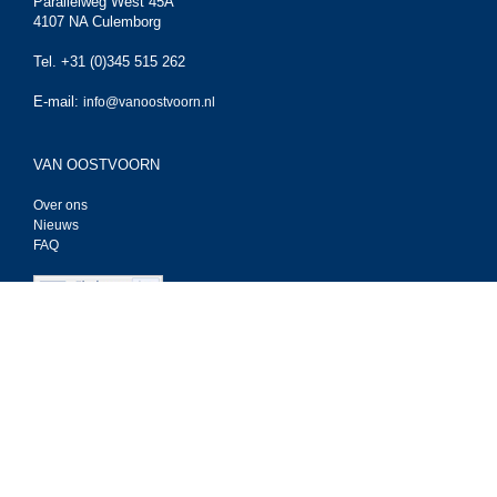
Parallelweg West 45A
4107 NA Culemborg
Tel. +31 (0)345 515 262
E-mail:
info@vanoostvoorn.nl
VAN OOSTVOORN
Over ons
Nieuws
FAQ
BESTEL ONLINE
Cable Workshop
Techflex
Tasker kabel
Tasker Live