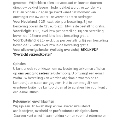
genomen. Wij hebben alles op voorraad en kunnen daarom
direct uw pakket leveren. Ieder pakket wordt verzonden via
DPD en binnen 2 dagen geleverd vanaf het moment van
ontvangst van uw order. De verzendkosten bedragen:
Voor Nederland
: € 25,- excl. btw per bestelling. Bij een
bestelling boven de 125 euro excl. btw is de bestelling gratis.
Voor België
: € 25,- excl. btw per bestelling. Bij een bestelling
boven de 125 euro excl. btw is de bestelling gratis.
Voor Duitsland:
€ 25,- excl. btw per bestelling. Bij een bestelling
boven de 125 euro excl. btw is de bestelling gratis.
Voor alle overige landen (volledig overzicht
):
BEKIJK PDF
'Overzicht verzendkosten'
Ophalen
U kunt er ook voor kiezen om uw bestelling te komen afhalen
op
ons vestigingsadres
te Culemborg. U ontvangt een e-mail
zodra uw bestelling kan worden afgehaald waarop onze
kantoortijden staan aangegeven. Het is ook mogelijk om
eventueel buiten de kantoortijden af te spreken, hiervoor kunt u
een e-mail sturen.
Retourneren en/of klachten
Wij zijn een B2B-webshop en we leveren uitsluitend
aan
bedrijven
,
overheid
en
professionele eindgebruikers
.
Daarom kunt u niet in aanmerking komen voor het retourneren