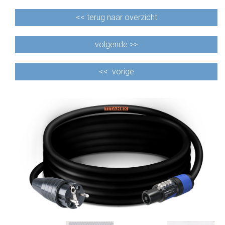
<<
terug naar overzicht
volgende >>
<<
vorige