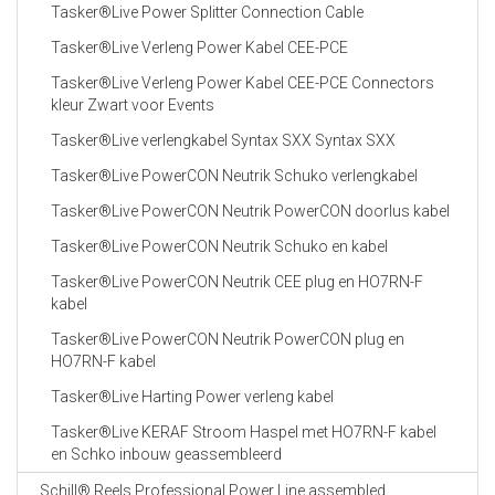
Tasker®Live Power Splitter Connection Cable
Tasker®Live Verleng Power Kabel CEE-PCE
Tasker®Live Verleng Power Kabel CEE-PCE Connectors
kleur Zwart voor Events
Tasker®Live verlengkabel Syntax SXX Syntax SXX
Tasker®Live PowerCON Neutrik Schuko verlengkabel
Tasker®Live PowerCON Neutrik PowerCON doorlus kabel
Tasker®Live PowerCON Neutrik Schuko en kabel
Tasker®Live PowerCON Neutrik CEE plug en HO7RN-F
kabel
Tasker®Live PowerCON Neutrik PowerCON plug en
HO7RN-F kabel
Tasker®Live Harting Power verleng kabel
Tasker®Live KERAF Stroom Haspel met HO7RN-F kabel
en Schko inbouw geassembleerd
Schill® Reels Professional Power Line assembled