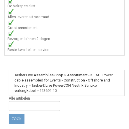
Dè Vakspecialist
Alles leveren uit voorraad
Groot assortiment
Bezorgen binnen 2 dagen
Beste kwaliteit en service
Tasker Live Assemblies Shop
>
Assortiment - KERAF Power
cable assembled for Events - Construction - Offshore and
Industry
>
Tasker®Live PowerCON Neutrik Schuko
verlengkabel
>
113691-10
Alle artikelen
zoek