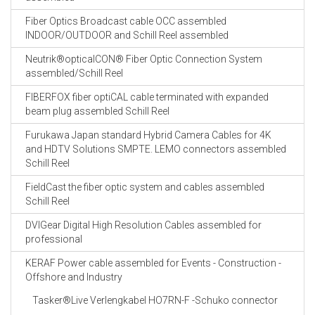
Fiber Optics Broadcast cable OCC assembled
INDOOR/OUTDOOR and Schill Reel assembled
Neutrik®opticalCON® Fiber Optic Connection System
assembled/Schill Reel
FIBERFOX fiber optiCAL cable terminated with expanded
beam plug assembled Schill Reel
Furukawa Japan standard Hybrid Camera Cables for 4K
and HDTV Solutions SMPTE. LEMO connectors assembled
Schill Reel
FieldCast the fiber optic system and cables assembled
Schill Reel
DVIGear Digital High Resolution Cables assembled for
professional
KERAF Power cable assembled for Events - Construction -
Offshore and Industry
Tasker®Live Verlengkabel HO7RN-F -Schuko connector