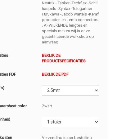
Neutrik - Tasker -Techflex -Schill
haspels -Syntax -Telegartner
Furukawa -Jacob wartels -Keraf
producten en Lemo connectors
. AFWIJKENDE lengtes en
specials maken wij in onze
gecertificeerde workshop op
aanvraag.
aties
BEKIJK DE
PRODUCTSPECIFICATIES
aties PDF
BEKIJK DE PDF
(m)
baarsheat color
Zwart
enheid
kosten
Verzending is per bestelling