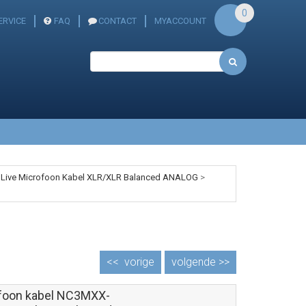
0
ERVICE
FAQ
CONTACT
MYACCOUNT
 Live Microfoon Kabel XLR/XLR Balanced ANALOG
>
<<
vorige
volgende >>
foon kabel NC3MXX-