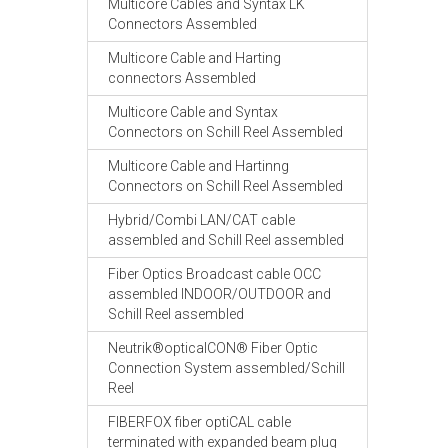
Multicore Cables and Syntax LK
Connectors Assembled
Multicore Cable and Harting
connectors Assembled
Multicore Cable and Syntax
Connectors on Schill Reel Assembled
Multicore Cable and Hartinng
Connectors on Schill Reel Assembled
Hybrid/Combi LAN/CAT cable
assembled and Schill Reel assembled
Fiber Optics Broadcast cable OCC
assembled INDOOR/OUTDOOR and
Schill Reel assembled
Neutrik®opticalCON® Fiber Optic
Connection System assembled/Schill
Reel
FIBERFOX fiber optiCAL cable
terminated with expanded beam plug