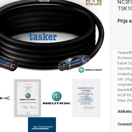
NC3FX
TSK1
Prijs e
Tasker®
Profess
kabel T
2x0.35
soepel,a
mtr. Uit
originel
Neutrik
NC3FXX.
kleur Zw
Artikel
Connect