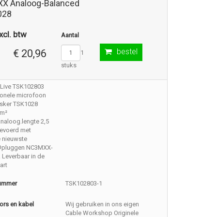
X Analoog-Balanced
028
xcl. btw
Aantal
bestel
€ 20,96
1
stuks
Live TSK102803
ionele microfoon
asker TSK1028
mm²
naloog.lengte 2,5
gevoerd met
e nieuwste
®pluggen NC3MXX-
 Leverbaar in de
art
nummer
TSK102803-1
ors en kabel
Wij gebruiken in ons eigen
Cable Workshop Originele