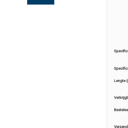
Specific
Specific
Lengte 
Verkrijg
Bestele
Verzend