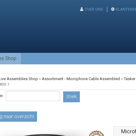
OVER ONS
KLANTENS
ies Shop
Live Assemblies Shop
>
Assortiment - Microphone Cable Assembled
>
Tasker
803-1
en
zoek
g naar overzicht
Micro