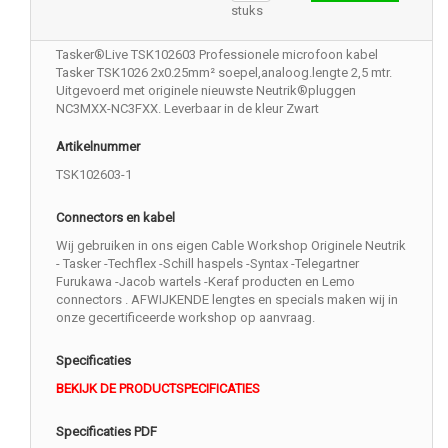
stuks
Tasker®Live TSK102603 Professionele microfoon kabel
Tasker TSK1026 2x0.25mm² soepel,analoog.lengte 2,5 mtr.
Uitgevoerd met originele nieuwste Neutrik®pluggen
NC3MXX-NC3FXX. Leverbaar in de kleur Zwart
Artikelnummer
TSK102603-1
Connectors en kabel
Wij gebruiken in ons eigen Cable Workshop Originele Neutrik
- Tasker -Techflex -Schill haspels -Syntax -Telegartner
Furukawa -Jacob wartels -Keraf producten en Lemo
connectors . AFWIJKENDE lengtes en specials maken wij in
onze gecertificeerde workshop op aanvraag.
Specificaties
BEKIJK DE PRODUCTSPECIFICATIES
Specificaties PDF