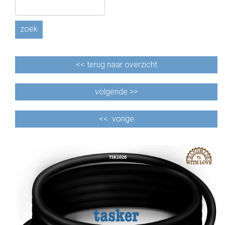
zoek
<<
terug naar overzicht
volgende >>
<<
vorige