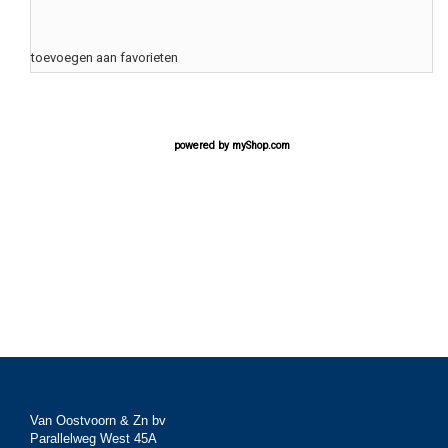
toevoegen aan favorieten
powered by
myShop.com
Van Oostvoorn & Zn bv
Parallelweg West 45A