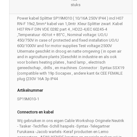
stuks
Power kabel Splitter SP19M010 ( 10/16A 250V IP44 ) incl H07
RN-F 19x2,5mm² kabel van 1,0mtr .Kleur Splitter zwart .Kabel
H07 RN-F DIN VDE 0282 part 4 , HD22-4,IEC 60245-4
,Temperatuur -60 tot + 85°C , Nominal voltage: UO/U
450/750V in case of protected and fixed installation UO/U
600/1000V and for motor supplies Test voltage:2500V
Uitermate geschikt in droog en natte omgeving ( in open air
and in agriculture plants )Geschikt in industrie en als ook
voor boilers heating plates , hand lamp , electrisch
gereedschap , drills , en machines .Connector : Syntax SSX19
(compatible with 19p Socapex , andere kant 6x CEE FEMALE
plug (230V 16A 3p IP44
Artikelnummer
SP19M010-1
Connectors en kabel
Wij gebruiken in ons eigen Cable Workshop Originele Neutrik
- Tasker -Techflex -Schill haspels -Syntax -Telegartner
Furukawa -Jacob wartels -Keraf producten en Lemo