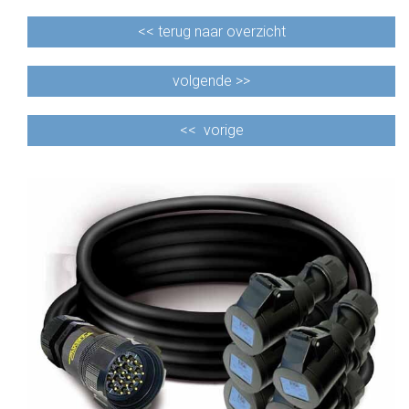
<<
terug naar overzicht
volgende >>
<<
vorige