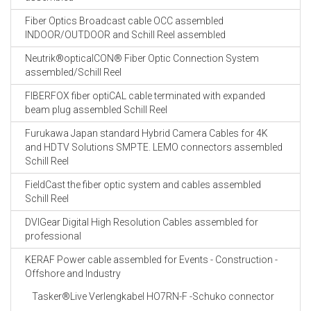
Fiber Optics Broadcast cable OCC assembled
INDOOR/OUTDOOR and Schill Reel assembled
Neutrik®opticalCON® Fiber Optic Connection System
assembled/Schill Reel
FIBERFOX fiber optiCAL cable terminated with expanded
beam plug assembled Schill Reel
Furukawa Japan standard Hybrid Camera Cables for 4K
and HDTV Solutions SMPTE. LEMO connectors assembled
Schill Reel
FieldCast the fiber optic system and cables assembled
Schill Reel
DVIGear Digital High Resolution Cables assembled for
professional
KERAF Power cable assembled for Events - Construction -
Offshore and Industry
Tasker®Live Verlengkabel HO7RN-F -Schuko connector