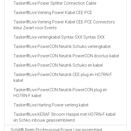
Tasker®Live Power Splitter Connection Cable
Tasker®Live Verleng Power Kabel CEE-PCE
Tasker®Live Verleng Power Kabel CEE-PCE Connectors
kleur Zwart voor Events
Tasker®Live verlengkabel Syntax SXX Syntax SXX
Tasker®Live PowerCON Neutrik Schuko verlengkabel
Tasker®Live PowerCON Neutrik PowerCON doorlus kabel
Tasker®Live PowerCON Neutrik Schuko en kabel
Tasker®Live PowerCON Neutrik CEE plug en HO7RN-F
kabel
Tasker®Live PowerCON Neutrik PowerCON plug en
HO7RN-F kabel
Tasker®Live Harting Power verleng kabel
Tasker®Live KERAF Stroom Haspel met HO7RN-F kabel
en Schko inbouw geassembleerd
Schill® Reels Professional Power Line assembled