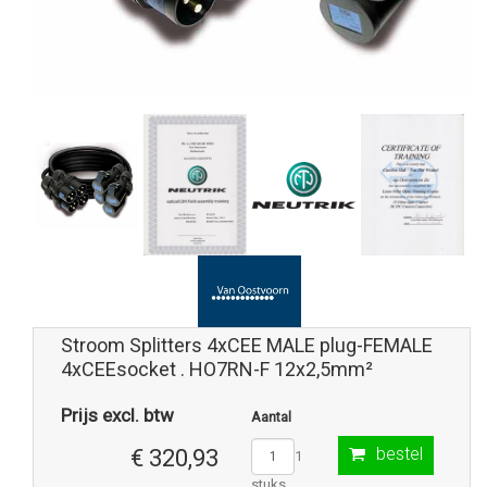
Stroom Splitters 4xCEE MALE plug-FEMALE
4xCEEsocket . HO7RN-F 12x2,5mm²
Prijs excl. btw
Aantal
bestel
€ 320,93
1
stuks