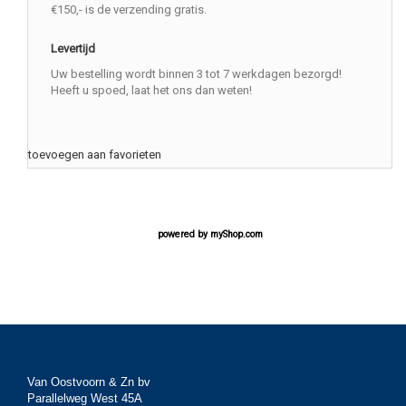
€150,- is de verzending gratis.
Levertijd
Uw bestelling wordt binnen 3 tot 7 werkdagen bezorgd!
Heeft u spoed, laat het ons dan weten!
toevoegen aan favorieten
powered by
myShop.com
Van Oostvoorn & Zn bv
Parallelweg West 45A