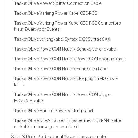
Tasker®Live Power Splitter Connection Cable
Tasker®Live Verleng Power Kabel CEE-PCE
Tasker®Live Verleng Power Kabel CEE-PCE Connectors
kleur Zwart voor Events
Tasker®Live verlengkabel Syntax SXX Syntax SXX
Tasker®Live PowerCON Neutrik Schuko verlengkabel
Tasker®Live PowerCON Neutrik PowerCON doorlus kabel
Tasker®Live PowerCON Neutrik Schuko en kabel
Tasker®Live PowerCON Neutrik CEE plug en HO7RN-F
kabel
Tasker®Live PowerCON Neutrik PowerCON plug en
HO7RN-F kabel
Tasker®Live Harting Power verleng kabel
Tasker®Live KERAF Stroom Haspel met HO7RN-F kabel
en Schko inbouw geassembleerd
Schill® Reels Professional Power Line assembled