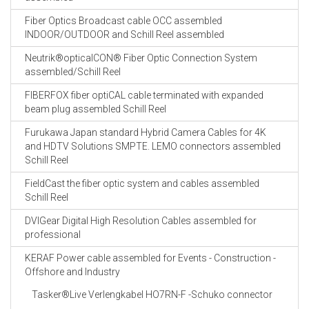
Fiber Optics Broadcast cable OCC assembled
INDOOR/OUTDOOR and Schill Reel assembled
Neutrik®opticalCON® Fiber Optic Connection System
assembled/Schill Reel
FIBERFOX fiber optiCAL cable terminated with expanded
beam plug assembled Schill Reel
Furukawa Japan standard Hybrid Camera Cables for 4K
and HDTV Solutions SMPTE. LEMO connectors assembled
Schill Reel
FieldCast the fiber optic system and cables assembled
Schill Reel
DVIGear Digital High Resolution Cables assembled for
professional
KERAF Power cable assembled for Events - Construction -
Offshore and Industry
Tasker®Live Verlengkabel HO7RN-F -Schuko connector