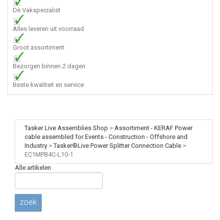
Dè Vakspecialist
Alles leveren uit voorraad
Groot assortiment
Bezorgen binnen 2 dagen
Beste kwaliteit en service
Tasker Live Assemblies Shop
>
Assortiment - KERAF Power
cable assembled for Events - Construction - Offshore and
Industry
>
Tasker®Live Power Splitter Connection Cable
>
EC1MPB4C-L10-1
Alle artikelen
zoek