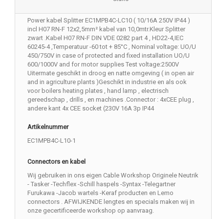
Power kabel Splitter EC1MPB4C-LC10 ( 10/16A 250V IP44 )
incl H07 RN-F 12x2,5mm² kabel van 10,0mtr.Kleur Splitter
zwart .Kabel H07 RN-F DIN VDE 0282 part 4 , HD22-4,IEC
60245-4 ,Temperatuur -60 tot + 85°C , Nominal voltage: UO/U
450/750V in case of protected and fixed installation UO/U
600/1000V and for motor supplies Test voltage:2500V
Uitermate geschikt in droog en natte omgeving ( in open air
and in agriculture plants )Geschikt in industrie en als ook
voor boilers heating plates , hand lamp , electrisch
gereedschap , drills , en machines .Connector : 4xCEE plug ,
andere kant 4x CEE socket (230V 16A 3p IP44
Artikelnummer
EC1MPB4C-L10-1
Connectors en kabel
Wij gebruiken in ons eigen Cable Workshop Originele Neutrik
- Tasker -Techflex -Schill haspels -Syntax -Telegartner
Furukawa -Jacob wartels -Keraf producten en Lemo
connectors . AFWIJKENDE lengtes en specials maken wij in
onze gecertificeerde workshop op aanvraag.