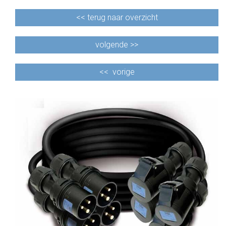
<<
terug naar overzicht
volgende >>
<<
vorige