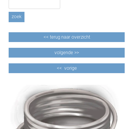
zoek
<<
terug naar overzicht
volgende >>
<<
vorige