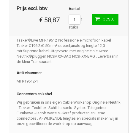
Prijs excl. btw
Aantal
bestel
€ 58,87
1
stuks
Tasker®Live MFR19612 Professionele microfoon kabel
Tasker C196 2x0.50mm² soepel,analoog.lengte 12,0
mtr.Supreme kabel.Uitgevoerd met originele nieuwste
Neutrik®pluggen NC3MXX-BAG NC3FXX-BAG . Leverbaar in
de kleur Transparant
Artikelnummer
MFR19612-1
Connectors en kabel
Wij gebruiken in ons eigen Cable Workshop Originele Neutrik
- Tasker -Techflex -Schill haspels -Syntax -Telegartner
Furukawa -Jacob wartels -Keraf producten en Lemo
connectors . AFWIJKENDE lengtes en specials maken wij in
onze gecertificeerde workshop op aanvraag.