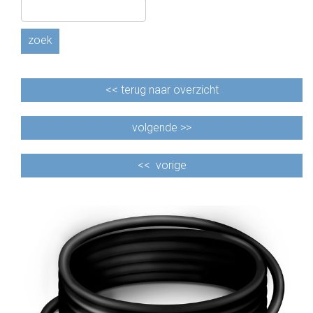
zoek
<<
terug naar overzicht
volgende >>
<<
vorige