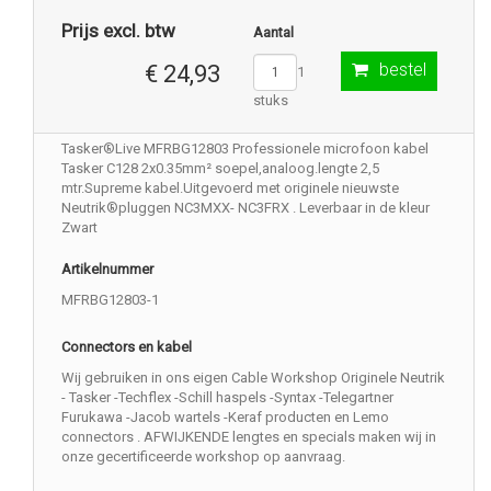
Prijs excl. btw
Aantal
bestel
€ 24,93
1
stuks
Tasker®Live MFRBG12803 Professionele microfoon kabel
Tasker C128 2x0.35mm² soepel,analoog.lengte 2,5
mtr.Supreme kabel.Uitgevoerd met originele nieuwste
Neutrik®pluggen NC3MXX- NC3FRX . Leverbaar in de kleur
Zwart
Artikelnummer
MFRBG12803-1
Connectors en kabel
Wij gebruiken in ons eigen Cable Workshop Originele Neutrik
- Tasker -Techflex -Schill haspels -Syntax -Telegartner
Furukawa -Jacob wartels -Keraf producten en Lemo
connectors . AFWIJKENDE lengtes en specials maken wij in
onze gecertificeerde workshop op aanvraag.