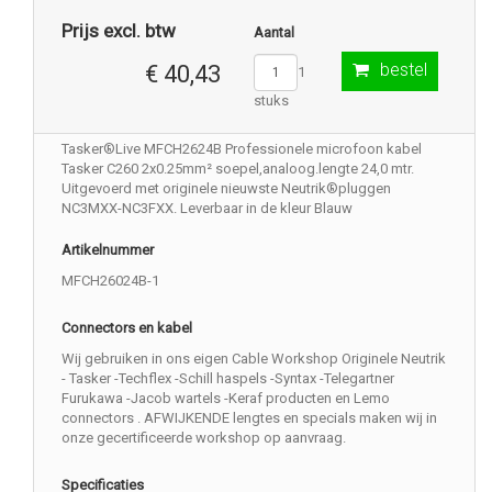
Prijs excl. btw
Aantal
bestel
€ 40,43
1
stuks
Tasker®Live MFCH2624B Professionele microfoon kabel
Tasker C260 2x0.25mm² soepel,analoog.lengte 24,0 mtr.
Uitgevoerd met originele nieuwste Neutrik®pluggen
NC3MXX-NC3FXX. Leverbaar in de kleur Blauw
Artikelnummer
MFCH26024B-1
Connectors en kabel
Wij gebruiken in ons eigen Cable Workshop Originele Neutrik
- Tasker -Techflex -Schill haspels -Syntax -Telegartner
Furukawa -Jacob wartels -Keraf producten en Lemo
connectors . AFWIJKENDE lengtes en specials maken wij in
onze gecertificeerde workshop op aanvraag.
Specificaties