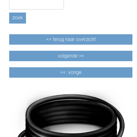
zoek
<<
terug naar overzicht
volgende >>
<<
vorige