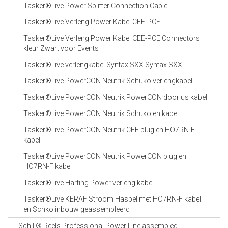
Tasker®Live Power Splitter Connection Cable
Tasker®Live Verleng Power Kabel CEE-PCE
Tasker®Live Verleng Power Kabel CEE-PCE Connectors
kleur Zwart voor Events
Tasker®Live verlengkabel Syntax SXX Syntax SXX
Tasker®Live PowerCON Neutrik Schuko verlengkabel
Tasker®Live PowerCON Neutrik PowerCON doorlus kabel
Tasker®Live PowerCON Neutrik Schuko en kabel
Tasker®Live PowerCON Neutrik CEE plug en HO7RN-F
kabel
Tasker®Live PowerCON Neutrik PowerCON plug en
HO7RN-F kabel
Tasker®Live Harting Power verleng kabel
Tasker®Live KERAF Stroom Haspel met HO7RN-F kabel
en Schko inbouw geassembleerd
Schill® Reels Professional Power Line assembled