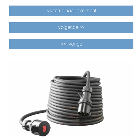
<<
terug naar overzicht
volgende >>
<<
vorige