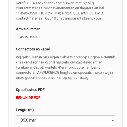
Keraf CEE 400V verlengkabels zwart met 5 polig
contactmateriaal voor evenementen en theaters.artikel
114595-3550 . HO7RN-F kabel 32A. 35,0 mtr PCE TWIST
contactmateriaal. CE . 10 cm transparante krimpkous.
Artikelnummer
114595-3550-1
Connectors en kabel
Wij gebruiken in ons eigen Cable Workshop Originele Neutrik
- Tasker -Techflex -Schill haspels -Syntax -Telegartner
Furukawa -Jacob wartels -Keraf producten en Lemo
connectors . AFWIJKENDE lengtes en specials maken wij in
onze gecertificeerde workshop op aanvraag.
Specificaties PDF
BEKIJK DE PDF
Lengte (m)