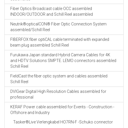
Fiber Optics Broadcast cable OCC assembled
INDOOR/OUTDOOR and Schill Reel assembled
Neutrik®opticalCON® Fiber Optic Connection System
assembled/Schill Reel
FIBERFOX fiber optiCAL cable terminated with expanded
beam plug assembled Schill Reel
Furukawa Japan standard Hybrid Camera Cables for 4K
and HDTV Solutions SMPTE. LEMO connectors assembled
Schill Reel
FieldCast the fiber optic system and cables assembled
Schill Reel
DVIGear Digital High Resolution Cables assembled for
professional
KERAF Power cable assembled for Events - Construction -
Offshore and Industry
Tasker®Live Verlengkabel HO7RN-F -Schuko connector