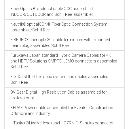
Fiber Optics Broadcast cable OCC assembled
INDOOR/OUTDOOR and Schill Reel assembled
Neutrik®opticalCON® Fiber Optic Connection System
assembled/Schill Reel
FIBERFOX fiber optiCAL cable terminated with expanded
beam plug assembled Schill Reel
Furukawa Japan standard Hybrid Camera Cables for 4K
and HDTV Solutions SMPTE. LEMO connectors assembled
Schill Reel
FieldCast the fiber optic system and cables assembled
Schill Reel
DVIGear Digital High Resolution Cables assembled for
professional
KERAF Power cable assembled for Events - Construction -
Offshore and Industry
Tasker®Live Verlengkabel HO7RN-F -Schuko connector