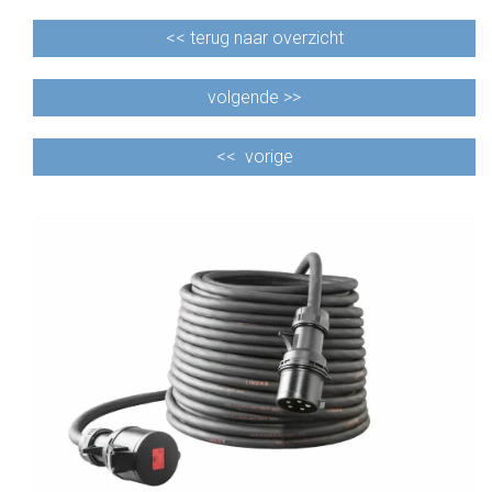
<<
terug naar overzicht
volgende >>
<<
vorige