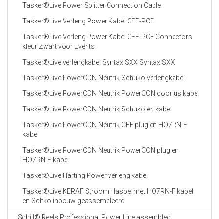
Tasker®Live Power Splitter Connection Cable
Tasker®Live Verleng Power Kabel CEE-PCE
Tasker®Live Verleng Power Kabel CEE-PCE Connectors
kleur Zwart voor Events
Tasker®Live verlengkabel Syntax SXX Syntax SXX
Tasker®Live PowerCON Neutrik Schuko verlengkabel
Tasker®Live PowerCON Neutrik PowerCON doorlus kabel
Tasker®Live PowerCON Neutrik Schuko en kabel
Tasker®Live PowerCON Neutrik CEE plug en HO7RN-F
kabel
Tasker®Live PowerCON Neutrik PowerCON plug en
HO7RN-F kabel
Tasker®Live Harting Power verleng kabel
Tasker®Live KERAF Stroom Haspel met HO7RN-F kabel
en Schko inbouw geassembleerd
Schill® Reels Professional Power Line assembled