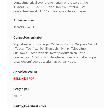
contactmateriaal voor evenementen en theaters.artikel
110798-2540 . HO7RN-F kabel 16A. 25,0 mtr PCE TWIST
contactmateriaal. CE . 10 cm transparante krimpkous.
Artikelnummer
110798-2540-1
Connectors en kabel
Wij gebruiken in ons eigen Cable Workshop Originele Neutrik
- Tasker -Techflex -Schill haspels -Syntax -Telegartner
Furukawa -Jacob wartels -Keraf producten en Lemo
connectors . AFWIJKENDE lengtes en specials maken wij in
onze gecertificeerde workshop op aanvraag.
Specificaties PDF
BEKIJK DE PDF
Lengte (m)
25,0 mtr
Verkrijgbaarsheat color