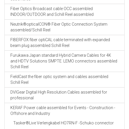
Fiber Optics Broadcast cable OCC assembled
INDOOR/OUTDOOR and Schill Reel assembled
Neutrik®opticalCON® Fiber Optic Connection System
assembled/Schill Reel
FIBERFOX fiber optiCAL cable terminated with expanded
beam plug assembled Schill Reel
Furukawa Japan standard Hybrid Camera Cables for 4K
and HDTV Solutions SMPTE. LEMO connectors assembled
Schill Reel
FieldCast the fiber optic system and cables assembled
Schill Reel
DVIGear Digital High Resolution Cables assembled for
professional
KERAF Power cable assembled for Events - Construction -
Offshore and Industry
Tasker®Live Verlengkabel HO7RN-F -Schuko connector