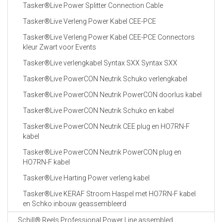
Tasker®Live Power Splitter Connection Cable
Tasker®Live Verleng Power Kabel CEE-PCE
Tasker®Live Verleng Power Kabel CEE-PCE Connectors
kleur Zwart voor Events
Tasker®Live verlengkabel Syntax SXX Syntax SXX
Tasker®Live PowerCON Neutrik Schuko verlengkabel
Tasker®Live PowerCON Neutrik PowerCON doorlus kabel
Tasker®Live PowerCON Neutrik Schuko en kabel
Tasker®Live PowerCON Neutrik CEE plug en HO7RN-F
kabel
Tasker®Live PowerCON Neutrik PowerCON plug en
HO7RN-F kabel
Tasker®Live Harting Power verleng kabel
Tasker®Live KERAF Stroom Haspel met HO7RN-F kabel
en Schko inbouw geassembleerd
Schill® Reels Professional Power Line assembled