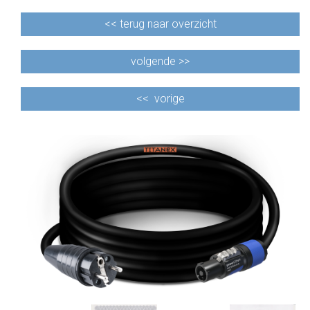
<<
terug naar overzicht
volgende >>
<<
vorige