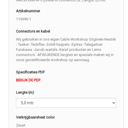
NAC3FXXA-W-S power-in connector.CE. Lengte 5,0 mtr
Artikelnummer
113690-1
Connectors en kabel
Wij gebruiken in ons eigen Cable Workshop Originele Neutrik
- Tasker -Techflex -Schill haspels -Syntax -Telegartner
Furukawa -Jacob wartels -Keraf producten en Lemo
connectors . AFWIJKENDE lengtes en specials maken wij in
onze gecertificeerde workshop op aanvraag.
Specificaties PDF
BEKIJK DE PDF
Lengte (m)
Verkrijgbaarsheat color
Zwart