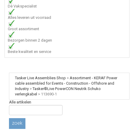
Dè Vakspecialist
Alles leveren uit voorraad
Groot assortiment
Bezorgen binnen 2 dagen
Beste kwaliteit en service
Tasker Live Assemblies Shop
>
Assortiment - KERAF Power
cable assembled for Events - Construction - Offshore and
Industry
>
Tasker®Live PowerCON Neutrik Schuko
verlengkabel
>
113690-1
Alle artikelen
zoek