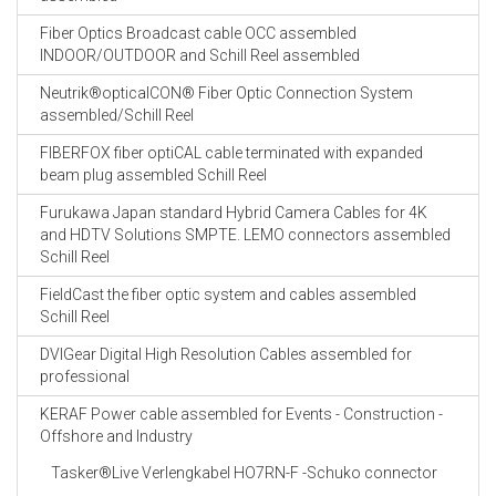
Fiber Optics Broadcast cable OCC assembled
INDOOR/OUTDOOR and Schill Reel assembled
Neutrik®opticalCON® Fiber Optic Connection System
assembled/Schill Reel
FIBERFOX fiber optiCAL cable terminated with expanded
beam plug assembled Schill Reel
Furukawa Japan standard Hybrid Camera Cables for 4K
and HDTV Solutions SMPTE. LEMO connectors assembled
Schill Reel
FieldCast the fiber optic system and cables assembled
Schill Reel
DVIGear Digital High Resolution Cables assembled for
professional
KERAF Power cable assembled for Events - Construction -
Offshore and Industry
Tasker®Live Verlengkabel HO7RN-F -Schuko connector