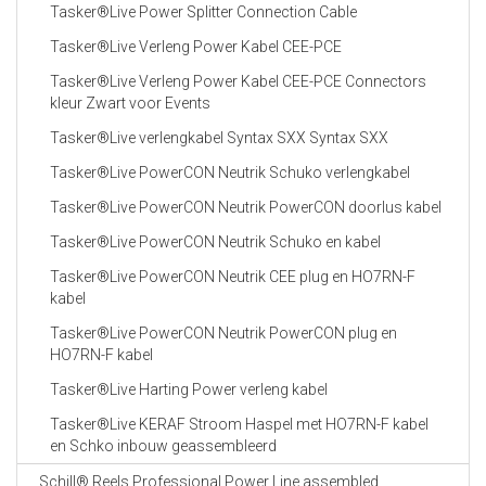
Tasker®Live Power Splitter Connection Cable
Tasker®Live Verleng Power Kabel CEE-PCE
Tasker®Live Verleng Power Kabel CEE-PCE Connectors
kleur Zwart voor Events
Tasker®Live verlengkabel Syntax SXX Syntax SXX
Tasker®Live PowerCON Neutrik Schuko verlengkabel
Tasker®Live PowerCON Neutrik PowerCON doorlus kabel
Tasker®Live PowerCON Neutrik Schuko en kabel
Tasker®Live PowerCON Neutrik CEE plug en HO7RN-F
kabel
Tasker®Live PowerCON Neutrik PowerCON plug en
HO7RN-F kabel
Tasker®Live Harting Power verleng kabel
Tasker®Live KERAF Stroom Haspel met HO7RN-F kabel
en Schko inbouw geassembleerd
Schill® Reels Professional Power Line assembled