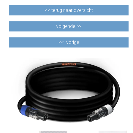
<<
terug naar overzicht
volgende >>
<<
vorige