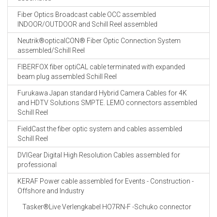
Fiber Optics Broadcast cable OCC assembled
INDOOR/OUTDOOR and Schill Reel assembled
Neutrik®opticalCON® Fiber Optic Connection System
assembled/Schill Reel
FIBERFOX fiber optiCAL cable terminated with expanded
beam plug assembled Schill Reel
Furukawa Japan standard Hybrid Camera Cables for 4K
and HDTV Solutions SMPTE. LEMO connectors assembled
Schill Reel
FieldCast the fiber optic system and cables assembled
Schill Reel
DVIGear Digital High Resolution Cables assembled for
professional
KERAF Power cable assembled for Events - Construction -
Offshore and Industry
Tasker®Live Verlengkabel HO7RN-F -Schuko connector