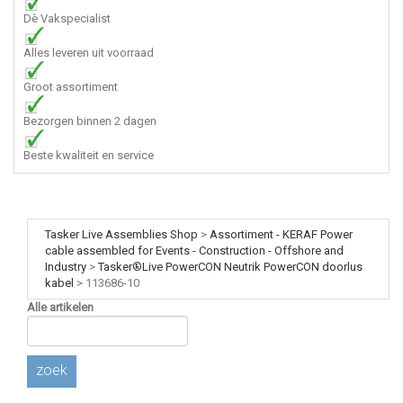
Dè Vakspecialist
Alles leveren uit voorraad
Groot assortiment
Bezorgen binnen 2 dagen
Beste kwaliteit en service
Tasker Live Assemblies Shop
>
Assortiment - KERAF Power
cable assembled for Events - Construction - Offshore and
Industry
>
Tasker®Live PowerCON Neutrik PowerCON doorlus
kabel
>
113686-10
Alle artikelen
zoek