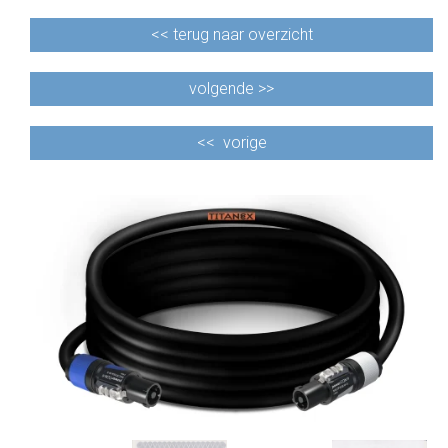
<<
terug naar overzicht
volgende >>
<<
vorige