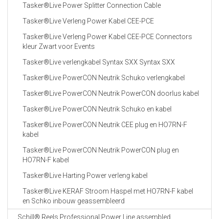
Tasker®Live Power Splitter Connection Cable
Tasker®Live Verleng Power Kabel CEE-PCE
Tasker®Live Verleng Power Kabel CEE-PCE Connectors
kleur Zwart voor Events
Tasker®Live verlengkabel Syntax SXX Syntax SXX
Tasker®Live PowerCON Neutrik Schuko verlengkabel
Tasker®Live PowerCON Neutrik PowerCON doorlus kabel
Tasker®Live PowerCON Neutrik Schuko en kabel
Tasker®Live PowerCON Neutrik CEE plug en HO7RN-F
kabel
Tasker®Live PowerCON Neutrik PowerCON plug en
HO7RN-F kabel
Tasker®Live Harting Power verleng kabel
Tasker®Live KERAF Stroom Haspel met HO7RN-F kabel
en Schko inbouw geassembleerd
Schill® Reels Professional Power Line assembled