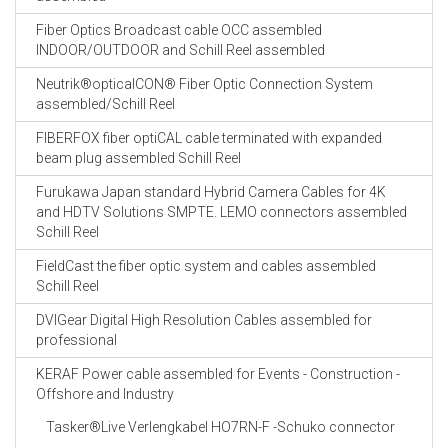
Fiber Optics Broadcast cable OCC assembled
INDOOR/OUTDOOR and Schill Reel assembled
Neutrik®opticalCON® Fiber Optic Connection System
assembled/Schill Reel
FIBERFOX fiber optiCAL cable terminated with expanded
beam plug assembled Schill Reel
Furukawa Japan standard Hybrid Camera Cables for 4K
and HDTV Solutions SMPTE. LEMO connectors assembled
Schill Reel
FieldCast the fiber optic system and cables assembled
Schill Reel
DVIGear Digital High Resolution Cables assembled for
professional
KERAF Power cable assembled for Events - Construction -
Offshore and Industry
Tasker®Live Verlengkabel HO7RN-F -Schuko connector