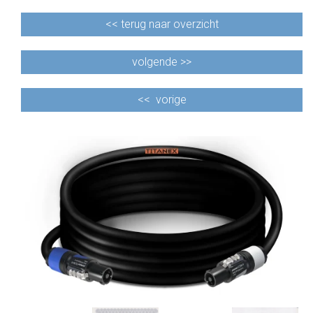
<<
terug naar overzicht
volgende >>
<<
vorige