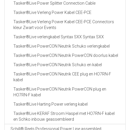
Tasker®Live Power Splitter Connection Cable
Tasker®Live Verleng Power Kabel CEE-PCE
Tasker®Live Verleng Power Kabel CEE-PCE Connectors
kleur Zwart voor Events
Tasker®Live verlengkabel Syntax SXX Syntax SXX
Tasker®Live PowerCON Neutrik Schuko verlengkabel
Tasker®Live PowerCON Neutrik PowerCON doorlus kabel
Tasker®Live PowerCON Neutrik Schuko en kabel
Tasker®Live PowerCON Neutrik CEE plug en HO7RN-F
kabel
Tasker®Live PowerCON Neutrik PowerCON plug en
HO7RN-F kabel
Tasker®Live Harting Power verleng kabel
Tasker®Live KERAF Stroom Haspel met HO7RN-F kabel
en Schko inbouw geassembleerd
Schill® Reels Professional Power Line assembled