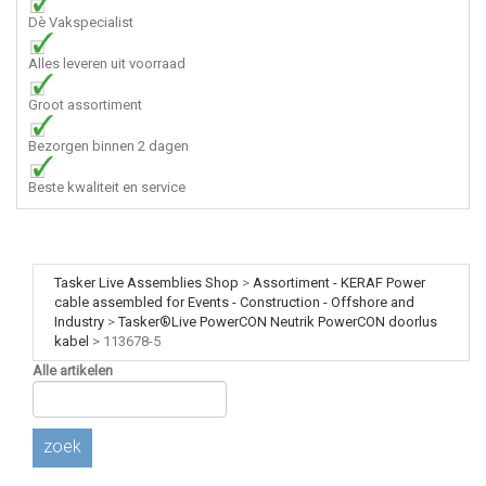
Dè Vakspecialist
Alles leveren uit voorraad
Groot assortiment
Bezorgen binnen 2 dagen
Beste kwaliteit en service
Tasker Live Assemblies Shop
>
Assortiment - KERAF Power
cable assembled for Events - Construction - Offshore and
Industry
>
Tasker®Live PowerCON Neutrik PowerCON doorlus
kabel
>
113678-5
Alle artikelen
zoek