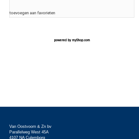
toevoegen aan favorieten
powered by
myShop.com
Van Oostvoorn & Zn bv
Parallelweg West 45A
4107 NA Culemborg