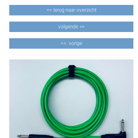
<<
terug naar overzicht
volgende >>
<<
vorige