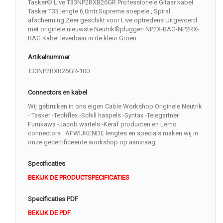
Tasker® Live T33NP2RXB26GR Professionele Gitaar kabel
Tasker T33.lengte 6,0mtr.Supreme soepele , Spiral
afscherming.Zeer geschikt voor Live optredens Uitgevoerd
met originele nieuwste Neutrik®pluggen NP2X-BAG-NP2RX-
BAG.Kabel leverbaar in de kleur Groen
Artikelnummer
T33NP2RXB26GR-100
Connectors en kabel
Wij gebruiken in ons eigen Cable Workshop Originele Neutrik
- Tasker -Techflex -Schill haspels -Syntax -Telegartner
Furukawa -Jacob wartels -Keraf producten en Lemo
connectors . AFWIJKENDE lengtes en specials maken wij in
onze gecertificeerde workshop op aanvraag.
Specificaties
BEKIJK DE PRODUCTSPECIFICATIES
Specificaties PDF
BEKIJK DE PDF