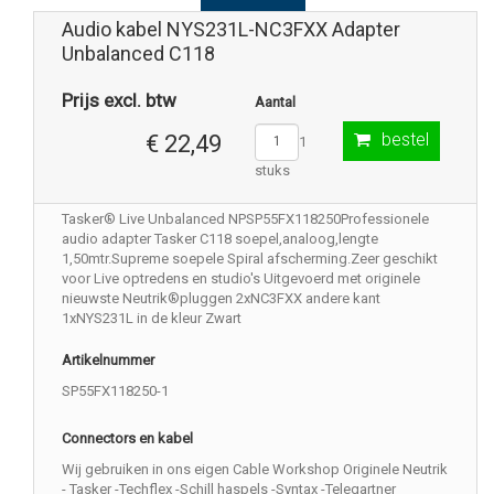
Audio kabel NYS231L-NC3FXX Adapter
Unbalanced C118
Prijs excl. btw
Aantal
bestel
€ 22,49
1
stuks
Tasker® Live Unbalanced NPSP55FX118250Professionele
audio adapter Tasker C118 soepel,analoog,lengte
1,50mtr.Supreme soepele Spiral afscherming.Zeer geschikt
voor Live optredens en studio's Uitgevoerd met originele
nieuwste Neutrik®pluggen 2xNC3FXX andere kant
1xNYS231L in de kleur Zwart
Artikelnummer
SP55FX118250-1
Connectors en kabel
Wij gebruiken in ons eigen Cable Workshop Originele Neutrik
- Tasker -Techflex -Schill haspels -Syntax -Telegartner