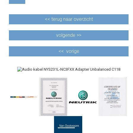
<<
terug naar overzicht
volgende >>
<<
vorige