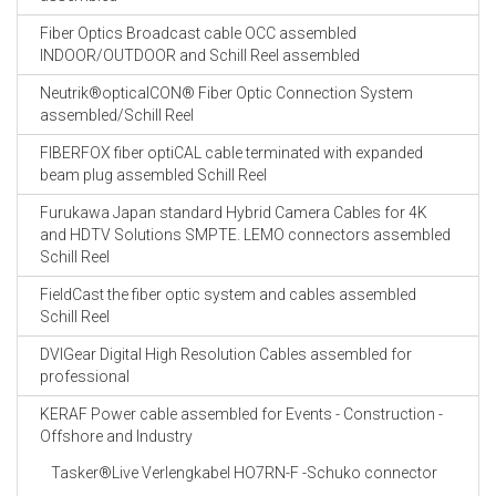
Fiber Optics Broadcast cable OCC assembled
INDOOR/OUTDOOR and Schill Reel assembled
Neutrik®opticalCON® Fiber Optic Connection System
assembled/Schill Reel
FIBERFOX fiber optiCAL cable terminated with expanded
beam plug assembled Schill Reel
Furukawa Japan standard Hybrid Camera Cables for 4K
and HDTV Solutions SMPTE. LEMO connectors assembled
Schill Reel
FieldCast the fiber optic system and cables assembled
Schill Reel
DVIGear Digital High Resolution Cables assembled for
professional
KERAF Power cable assembled for Events - Construction -
Offshore and Industry
Tasker®Live Verlengkabel HO7RN-F -Schuko connector