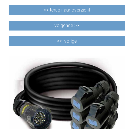
<<
terug naar overzicht
volgende >>
<<
vorige