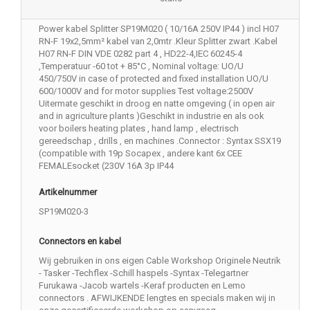
Power kabel Splitter SP19M020 ( 10/16A 250V IP44 ) incl H07
RN-F 19x2,5mm² kabel van 2,0mtr .Kleur Splitter zwart .Kabel
H07 RN-F DIN VDE 0282 part 4 , HD22-4,IEC 60245-4
,Temperatuur -60 tot + 85°C , Nominal voltage: UO/U
450/750V in case of protected and fixed installation UO/U
600/1000V and for motor supplies Test voltage:2500V
Uitermate geschikt in droog en natte omgeving ( in open air
and in agriculture plants )Geschikt in industrie en als ook
voor boilers heating plates , hand lamp , electrisch
gereedschap , drills , en machines .Connector : Syntax SSX19
(compatible with 19p Socapex , andere kant 6x CEE
FEMALEsocket (230V 16A 3p IP44
Artikelnummer
SP19M020-3
Connectors en kabel
Wij gebruiken in ons eigen Cable Workshop Originele Neutrik
- Tasker -Techflex -Schill haspels -Syntax -Telegartner
Furukawa -Jacob wartels -Keraf producten en Lemo
connectors . AFWIJKENDE lengtes en specials maken wij in