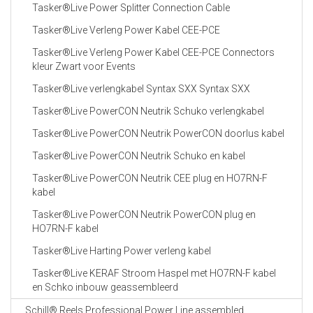
Tasker®Live Power Splitter Connection Cable
Tasker®Live Verleng Power Kabel CEE-PCE
Tasker®Live Verleng Power Kabel CEE-PCE Connectors
kleur Zwart voor Events
Tasker®Live verlengkabel Syntax SXX Syntax SXX
Tasker®Live PowerCON Neutrik Schuko verlengkabel
Tasker®Live PowerCON Neutrik PowerCON doorlus kabel
Tasker®Live PowerCON Neutrik Schuko en kabel
Tasker®Live PowerCON Neutrik CEE plug en HO7RN-F
kabel
Tasker®Live PowerCON Neutrik PowerCON plug en
HO7RN-F kabel
Tasker®Live Harting Power verleng kabel
Tasker®Live KERAF Stroom Haspel met HO7RN-F kabel
en Schko inbouw geassembleerd
Schill® Reels Professional Power Line assembled