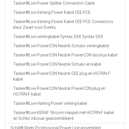
Tasker®Live Power Splitter Connection Cable
Tasker®Live Verleng Power Kabel CEE-PCE
Tasker®Live Verleng Power Kabel CEE-PCE Connectors
kleur Zwart voor Events
Tasker®Live verlengkabel Syntax SXX Syntax SXX
Tasker®Live PowerCON Neutrik Schuko verlengkabel
Tasker®Live PowerCON Neutrik PowerCON doorlus kabel
Tasker®Live PowerCON Neutrik Schuko en kabel
Tasker®Live PowerCON Neutrik CEE plug en HO7RN-F
kabel
Tasker®Live PowerCON Neutrik PowerCON plug en
HO7RN-F kabel
Tasker®Live Harting Power verleng kabel
Tasker®Live KERAF Stroom Haspel met HO7RN-F kabel
en Schko inbouw geassembleerd
Schill® Reels Professional Power Line assembled