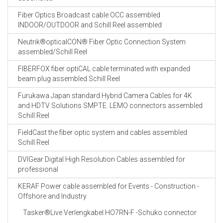
Fiber Optics Broadcast cable OCC assembled
INDOOR/OUTDOOR and Schill Reel assembled
Neutrik®opticalCON® Fiber Optic Connection System
assembled/Schill Reel
FIBERFOX fiber optiCAL cable terminated with expanded
beam plug assembled Schill Reel
Furukawa Japan standard Hybrid Camera Cables for 4K
and HDTV Solutions SMPTE. LEMO connectors assembled
Schill Reel
FieldCast the fiber optic system and cables assembled
Schill Reel
DVIGear Digital High Resolution Cables assembled for
professional
KERAF Power cable assembled for Events - Construction -
Offshore and Industry
Tasker®Live Verlengkabel HO7RN-F -Schuko connector