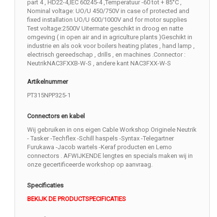
part 4 , HD22-4,IEC 60245-4 ,Temperatuur -60 tot + 85°C ,
Nominal voltage: UO/U 450/750V in case of protected and
fixed installation UO/U 600/1000V and for motor supplies
Test voltage:2500V Uitermate geschikt in droog en natte
omgeving ( in open air and in agriculture plants )Geschikt in
industrie en als ook voor boilers heating plates , hand lamp ,
electrisch gereedschap , drills , en machines .Connector :
NeutrikNAC3FXXB-W-S , andere kant NAC3FXX-W-S
Artikelnummer
PT315NPP325-1
Connectors en kabel
Wij gebruiken in ons eigen Cable Workshop Originele Neutrik
- Tasker -Techflex -Schill haspels -Syntax -Telegartner
Furukawa -Jacob wartels -Keraf producten en Lemo
connectors . AFWIJKENDE lengtes en specials maken wij in
onze gecertificeerde workshop op aanvraag.
Specificaties
BEKIJK DE PRODUCTSPECIFICATIES