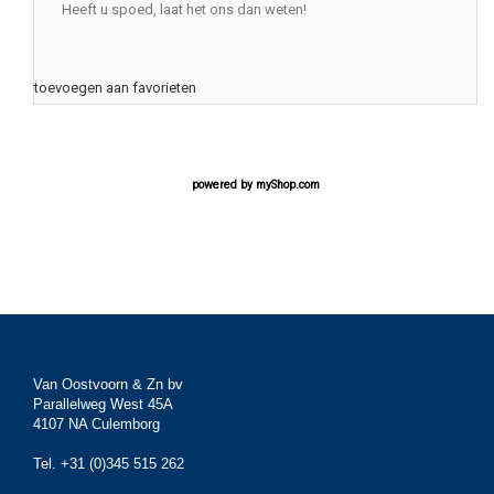
Heeft u spoed, laat het ons dan weten!
toevoegen aan favorieten
powered by
myShop.com
Van Oostvoorn & Zn bv
Parallelweg West 45A
4107 NA Culemborg
Tel. +31 (0)345 515 262