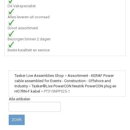
Dè Vakspecialist
Alles leveren uit voorraad
Groot assortiment
Bezorgen binnen 2 dagen
Beste kwaliteit en service
Tasker Live Assemblies Shop
>
Assortiment - KERAF Power
cable assembled for Events - Construction - Offshore and
Industry
>
Tasker®Live PowerCON Neutrik PowerCON plug en
HO7RN-F kabel
>
PT315NPP325-1
Alle artikelen
zoek