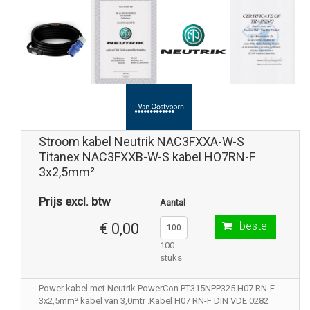
Stroom kabel Neutrik NAC3FXXA-W-S
Titanex NAC3FXXB-W-S kabel HO7RN-F
3x2,5mm²
Prijs excl. btw
Aantal
bestel
€ 0,00
100
stuks
Power kabel met Neutrik PowerCon PT315NPP325 H07 RN-F
3x2,5mm² kabel van 3,0mtr .Kabel H07 RN-F DIN VDE 0282