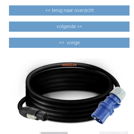
<<
terug naar overzicht
volgende >>
<<
vorige