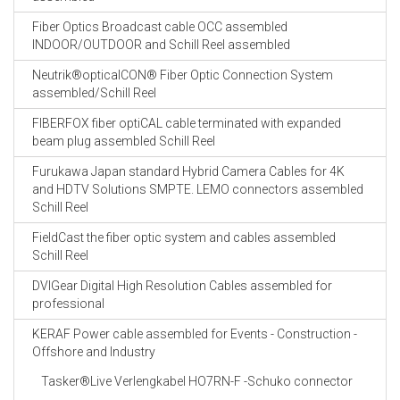
Fiber Optics Broadcast cable OCC assembled
INDOOR/OUTDOOR and Schill Reel assembled
Neutrik®opticalCON® Fiber Optic Connection System
assembled/Schill Reel
FIBERFOX fiber optiCAL cable terminated with expanded
beam plug assembled Schill Reel
Furukawa Japan standard Hybrid Camera Cables for 4K
and HDTV Solutions SMPTE. LEMO connectors assembled
Schill Reel
FieldCast the fiber optic system and cables assembled
Schill Reel
DVIGear Digital High Resolution Cables assembled for
professional
KERAF Power cable assembled for Events - Construction -
Offshore and Industry
Tasker®Live Verlengkabel HO7RN-F -Schuko connector