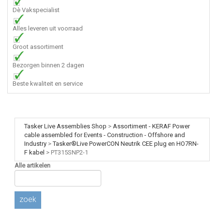
Dè Vakspecialist
Alles leveren uit voorraad
Groot assortiment
Bezorgen binnen 2 dagen
Beste kwaliteit en service
Tasker Live Assemblies Shop
>
Assortiment - KERAF Power
cable assembled for Events - Construction - Offshore and
Industry
>
Tasker®Live PowerCON Neutrik CEE plug en HO7RN-
F kabel
>
PT315SNP2-1
Alle artikelen
zoek