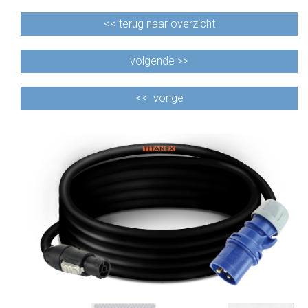
<<
terug naar overzicht
volgende >>
<<
vorige