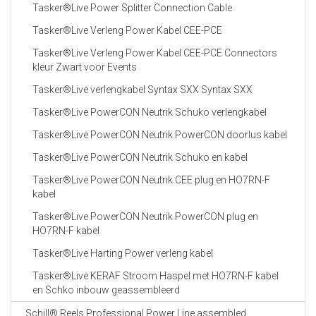
Tasker®Live Power Splitter Connection Cable
Tasker®Live Verleng Power Kabel CEE-PCE
Tasker®Live Verleng Power Kabel CEE-PCE Connectors
kleur Zwart voor Events
Tasker®Live verlengkabel Syntax SXX Syntax SXX
Tasker®Live PowerCON Neutrik Schuko verlengkabel
Tasker®Live PowerCON Neutrik PowerCON doorlus kabel
Tasker®Live PowerCON Neutrik Schuko en kabel
Tasker®Live PowerCON Neutrik CEE plug en HO7RN-F
kabel
Tasker®Live PowerCON Neutrik PowerCON plug en
HO7RN-F kabel
Tasker®Live Harting Power verleng kabel
Tasker®Live KERAF Stroom Haspel met HO7RN-F kabel
en Schko inbouw geassembleerd
Schill® Reels Professional Power Line assembled