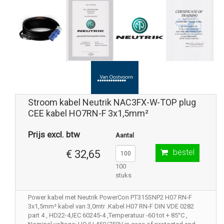
Stroom kabel Neutrik NAC3FX-W-TOP plug
CEE kabel HO7RN-F 3x1,5mm²
Prijs excl. btw
Aantal
bestel
€ 32,65
100
stuks
Power kabel met Neutrik PowerCon PT315SNP2 H07 RN-F
3x1,5mm² kabel van 3,0mtr .Kabel H07 RN-F DIN VDE 0282
part 4 , HD22-4,IEC 60245-4 ,Temperatuur -60 tot + 85°C ,