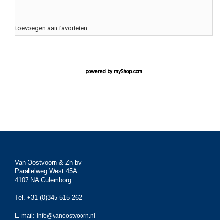
toevoegen aan favorieten
powered by
myShop.com
Van Oostvoorn & Zn bv
Parallelweg West 45A
4107 NA Culemborg
Tel. +31 (0)345 515 262
E-mail:
info@vanoostvoorn.nl