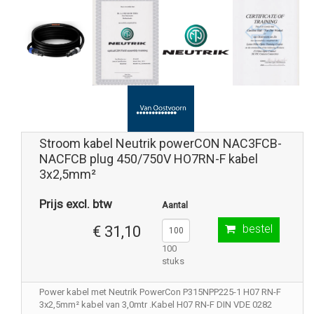
Stroom kabel Neutrik powerCON NAC3FCB-
NACFCB plug 450/750V HO7RN-F kabel
3x2,5mm²
Prijs excl. btw
Aantal
bestel
€ 31,10
100
stuks
Power kabel met Neutrik PowerCon P315NPP225-1 H07 RN-F
3x2,5mm² kabel van 3,0mtr .Kabel H07 RN-F DIN VDE 0282