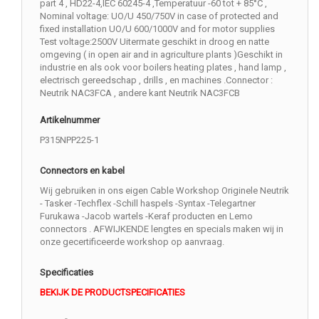
part 4 , HD22-4,IEC 60245-4 ,Temperatuur -60 tot + 85°C ,
Nominal voltage: UO/U 450/750V in case of protected and
fixed installation UO/U 600/1000V and for motor supplies
Test voltage:2500V Uitermate geschikt in droog en natte
omgeving ( in open air and in agriculture plants )Geschikt in
industrie en als ook voor boilers heating plates , hand lamp ,
electrisch gereedschap , drills , en machines .Connector :
Neutrik NAC3FCA , andere kant Neutrik NAC3FCB
Artikelnummer
P315NPP225-1
Connectors en kabel
Wij gebruiken in ons eigen Cable Workshop Originele Neutrik
- Tasker -Techflex -Schill haspels -Syntax -Telegartner
Furukawa -Jacob wartels -Keraf producten en Lemo
connectors . AFWIJKENDE lengtes en specials maken wij in
onze gecertificeerde workshop op aanvraag.
Specificaties
BEKIJK DE PRODUCTSPECIFICATIES