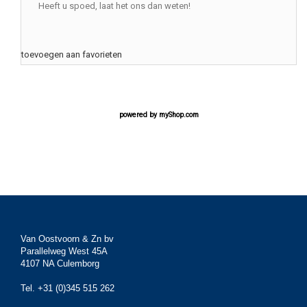
Heeft u spoed, laat het ons dan weten!
toevoegen aan favorieten
powered by
myShop.com
Van Oostvoorn & Zn bv
Parallelweg West 45A
4107 NA Culemborg
Tel. +31 (0)345 515 262