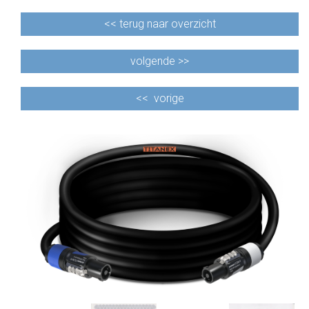
<<
terug naar overzicht
volgende >>
<<
vorige