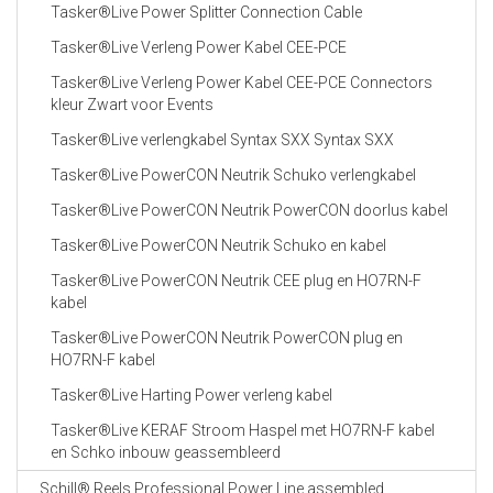
Tasker®Live Power Splitter Connection Cable
Tasker®Live Verleng Power Kabel CEE-PCE
Tasker®Live Verleng Power Kabel CEE-PCE Connectors
kleur Zwart voor Events
Tasker®Live verlengkabel Syntax SXX Syntax SXX
Tasker®Live PowerCON Neutrik Schuko verlengkabel
Tasker®Live PowerCON Neutrik PowerCON doorlus kabel
Tasker®Live PowerCON Neutrik Schuko en kabel
Tasker®Live PowerCON Neutrik CEE plug en HO7RN-F
kabel
Tasker®Live PowerCON Neutrik PowerCON plug en
HO7RN-F kabel
Tasker®Live Harting Power verleng kabel
Tasker®Live KERAF Stroom Haspel met HO7RN-F kabel
en Schko inbouw geassembleerd
Schill® Reels Professional Power Line assembled