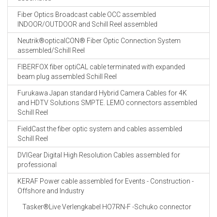
Fiber Optics Broadcast cable OCC assembled
INDOOR/OUTDOOR and Schill Reel assembled
Neutrik®opticalCON® Fiber Optic Connection System
assembled/Schill Reel
FIBERFOX fiber optiCAL cable terminated with expanded
beam plug assembled Schill Reel
Furukawa Japan standard Hybrid Camera Cables for 4K
and HDTV Solutions SMPTE. LEMO connectors assembled
Schill Reel
FieldCast the fiber optic system and cables assembled
Schill Reel
DVIGear Digital High Resolution Cables assembled for
professional
KERAF Power cable assembled for Events - Construction -
Offshore and Industry
Tasker®Live Verlengkabel HO7RN-F -Schuko connector