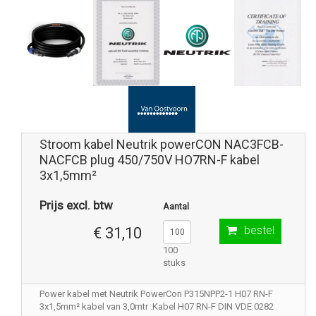
Stroom kabel Neutrik powerCON NAC3FCB-
NACFCB plug 450/750V HO7RN-F kabel
3x1,5mm²
Prijs excl. btw
Aantal
bestel
€ 31,10
100
stuks
Power kabel met Neutrik PowerCon P315NPP2-1 H07 RN-F
3x1,5mm² kabel van 3,0mtr .Kabel H07 RN-F DIN VDE 0282