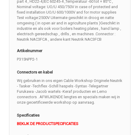
part 4 , HD22-4,IEC 60245-4 ,Temperatuur -60 tot + 85°C ,
Nominal voltage: UO/U 450/750V in case of protected and
fixed installation UO/U 600/1000V and for motor supplies
Test voltage:2500V Uitermate geschikt in droog en natte
omgeving ( in open air and in agriculture plants )Geschikt in
industrie en als ook voor boilers heating plates , hand lamp ,
electrisch gereedschap , drills , en machines .Connector :
Neutrik NAC3FCA , andere kant Neutrik NAC3FCB
Artikelnummer
P315NPP2-1
Connectors en kabel
Wij gebruiken in ons eigen Cable Workshop Originele Neutrik
- Tasker -Techflex -Schill haspels -Syntax -Telegartner
Furukawa -Jacob wartels -Keraf producten en Lemo
connectors . AFWIJKENDE lengtes en specials maken wij in
onze gecertificeerde workshop op aanvraag.
Specificaties
BEKIJK DE PRODUCTSPECIFICATIES