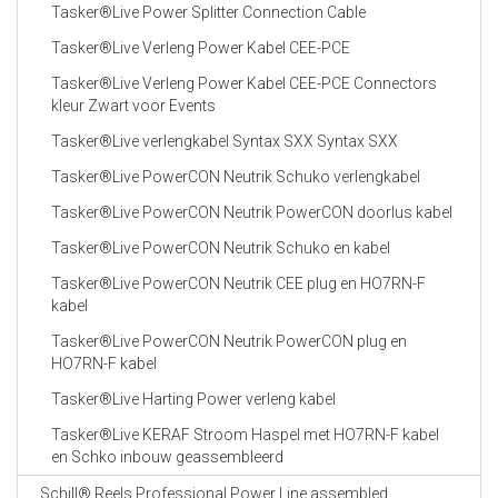
Tasker®Live Power Splitter Connection Cable
Tasker®Live Verleng Power Kabel CEE-PCE
Tasker®Live Verleng Power Kabel CEE-PCE Connectors
kleur Zwart voor Events
Tasker®Live verlengkabel Syntax SXX Syntax SXX
Tasker®Live PowerCON Neutrik Schuko verlengkabel
Tasker®Live PowerCON Neutrik PowerCON doorlus kabel
Tasker®Live PowerCON Neutrik Schuko en kabel
Tasker®Live PowerCON Neutrik CEE plug en HO7RN-F
kabel
Tasker®Live PowerCON Neutrik PowerCON plug en
HO7RN-F kabel
Tasker®Live Harting Power verleng kabel
Tasker®Live KERAF Stroom Haspel met HO7RN-F kabel
en Schko inbouw geassembleerd
Schill® Reels Professional Power Line assembled