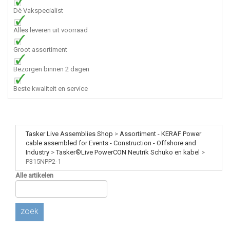
Dè Vakspecialist
Alles leveren uit voorraad
Groot assortiment
Bezorgen binnen 2 dagen
Beste kwaliteit en service
Tasker Live Assemblies Shop
>
Assortiment - KERAF Power
cable assembled for Events - Construction - Offshore and
Industry
>
Tasker®Live PowerCON Neutrik Schuko en kabel
>
P315NPP2-1
Alle artikelen
zoek