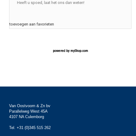
Heeft u spoed, laat het ons dan weten!
toevoegen aan favorieten
powered by
myShop.com
Van Oostvoorn & Zn bv
Parallelweg West 45A
4107 NA Culemborg
Tel. +31 (0)345 515 262