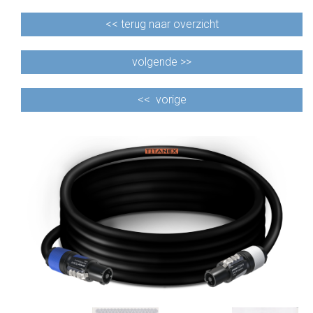
<<
terug naar overzicht
volgende >>
<<
vorige