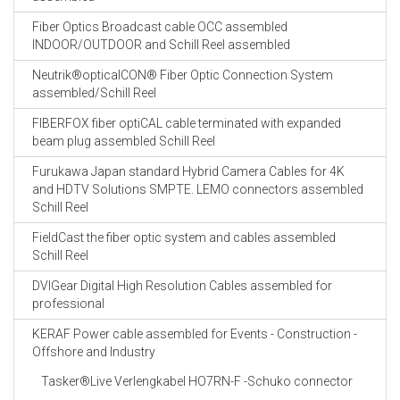
Fiber Optics Broadcast cable OCC assembled
INDOOR/OUTDOOR and Schill Reel assembled
Neutrik®opticalCON® Fiber Optic Connection System
assembled/Schill Reel
FIBERFOX fiber optiCAL cable terminated with expanded
beam plug assembled Schill Reel
Furukawa Japan standard Hybrid Camera Cables for 4K
and HDTV Solutions SMPTE. LEMO connectors assembled
Schill Reel
FieldCast the fiber optic system and cables assembled
Schill Reel
DVIGear Digital High Resolution Cables assembled for
professional
KERAF Power cable assembled for Events - Construction -
Offshore and Industry
Tasker®Live Verlengkabel HO7RN-F -Schuko connector