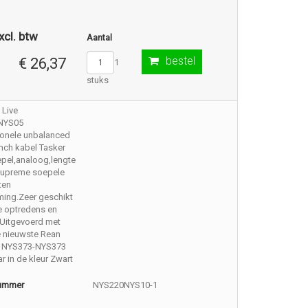
xcl. btw
Aantal
bestel
€ 26,37
1
stuks
 Live
NYS05
ionele unbalanced
nch kabel Tasker
pel,analoog,lengte
.Supreme soepele
ten
ming.Zeer geschikt
e optredens en
 Uitgevoerd met
e nieuwste Rean
 NYS373-NYS373
r in de kleur Zwart
nummer
NYS220NYS10-1