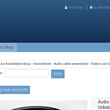
OVER ONS
KLANTENS
ies Shop
Live Assemblies Shop
>
Assortiment - Audio cable assembled
>
Tasker Live C
en
zoek
g naar overzicht
Audio
Unbal