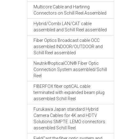
Multicore Cable and Hartinng
Connectors on Schill Reel Assembled
Hybrid/Combi LAN/CAT cable
assembled and Schill Reel assembled
Fiber Optics Broadcast cable OCC
assembled INDOOR/OUTDOOR and
Schill Reel assembled
Neutrik®opticalCON® Fiber Optic
Connection System assembled/Schill
Reel
FIBERFOX fiber optiCAL cable
terminated with expanded beam plug
assembled Schill Reel
Furukawa Japan standard Hybrid
Camera Cables for 4K and HDTV
Solutions SMPTE. LEMO connectors
assembled Schill Reel
FieldCast the fiber optic system and