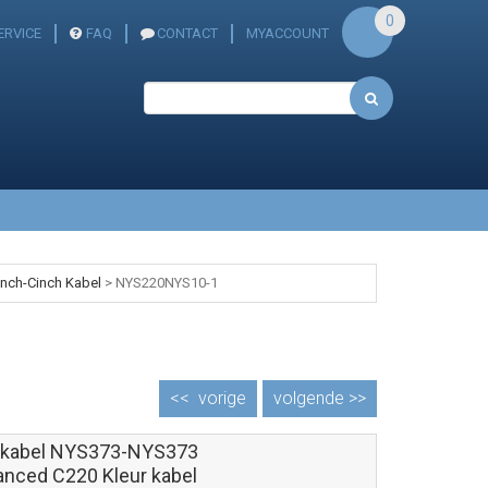
0
ERVICE
FAQ
CONTACT
MYACCOUNT
inch-Cinch Kabel
>
NYS220NYS10-1
<<
vorige
volgende >>
 kabel NYS373-NYS373
anced C220 Kleur kabel