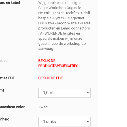
ors en kabel
Wij gebruiken in ons eigen
Cable Workshop Originele
Neutrik - Tasker -Techflex -Schill
haspels -Syntax -Telegartner
Furukawa -Jacob wartels -Keraf
producten en Lemo connectors
. AFWIJKENDE lengtes en
specials maken wij in onze
gecertificeerde workshop op
aanvraag.
aties
BEKIJK DE
PRODUCTSPECIFICATIES
aties PDF
BEKIJK DE PDF
(m)
baarsheat color
Zwart
enheid