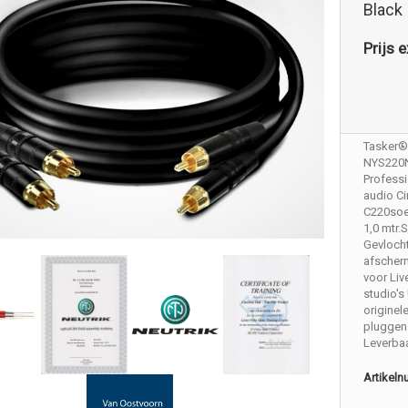
Black
Prijs e
Tasker®
NYS220
Profess
audio Ci
C220soe
1,0 mtr
Gevloch
afscher
voor Liv
studio's
originel
pluggen
Leverbaa
Artikel