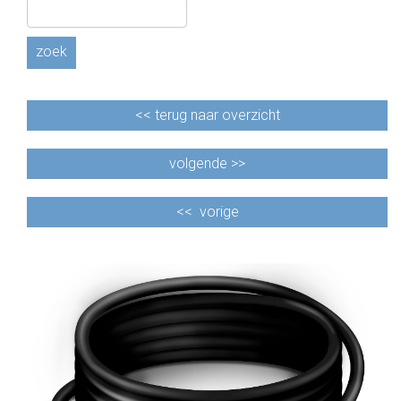
zoek
<<
terug naar overzicht
volgende >>
<<
vorige