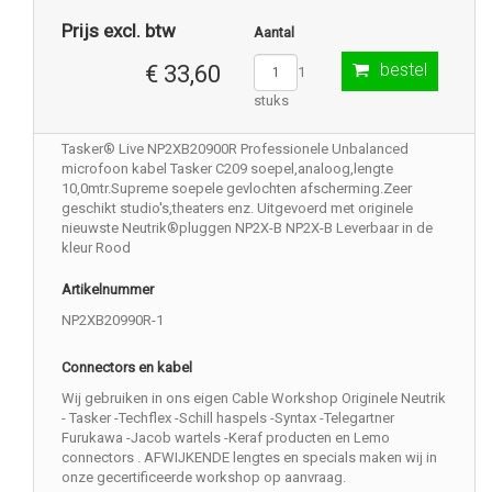
Prijs excl. btw
Aantal
bestel
€ 33,60
1
stuks
Tasker® Live NP2XB20900R Professionele Unbalanced
microfoon kabel Tasker C209 soepel,analoog,lengte
10,0mtr.Supreme soepele gevlochten afscherming.Zeer
geschikt studio's,theaters enz. Uitgevoerd met originele
nieuwste Neutrik®pluggen NP2X-B NP2X-B Leverbaar in de
kleur Rood
Artikelnummer
NP2XB20990R-1
Connectors en kabel
Wij gebruiken in ons eigen Cable Workshop Originele Neutrik
- Tasker -Techflex -Schill haspels -Syntax -Telegartner
Furukawa -Jacob wartels -Keraf producten en Lemo
connectors . AFWIJKENDE lengtes en specials maken wij in
onze gecertificeerde workshop op aanvraag.