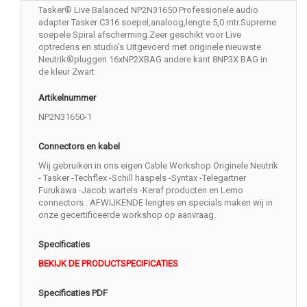
Tasker® Live Balanced NP2N31650 Professionele audio
adapter Tasker C316 soepel,analoog,lengte 5,0 mtr.Supreme
soepele Spiral afscherming.Zeer geschikt voor Live
optredens en studio's Uitgevoerd met originele nieuwste
Neutrik®pluggen 16xNP2XBAG andere kant 8NP3X BAG in
de kleur Zwart
Artikelnummer
NP2N31650-1
Connectors en kabel
Wij gebruiken in ons eigen Cable Workshop Originele Neutrik
- Tasker -Techflex -Schill haspels -Syntax -Telegartner
Furukawa -Jacob wartels -Keraf producten en Lemo
connectors . AFWIJKENDE lengtes en specials maken wij in
onze gecertificeerde workshop op aanvraag.
Specificaties
BEKIJK DE PRODUCTSPECIFICATIES
Specificaties PDF