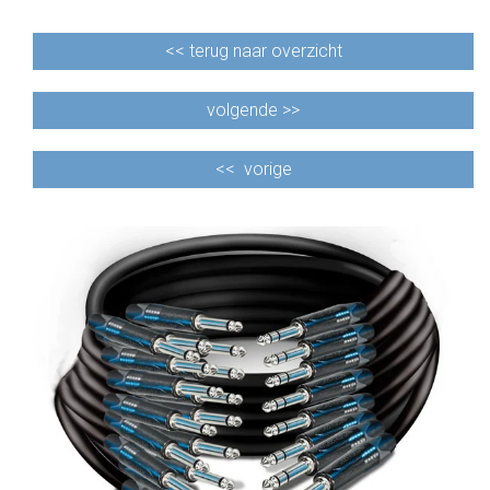
<<
terug naar overzicht
volgende >>
<<
vorige