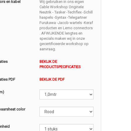
ors en kabel
Wij gebruiken in ons eigen
Cable Workshop Originele
Neutrik - Tasker -Techflex -Schill
haspels -Syntax -Telegartner
Furukawa -Jacob wartels -Keraf
producten en Lemo connectors
. AFWIJKENDE lengtes en
specials maken wij in onze
gecertificeerde workshop op
aanvraag.
aties
BEKIJK DE
PRODUCTSPECIFICATIES
aties PDF
BEKIJK DE PDF
(m)
baarsheat color
enheid