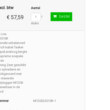
xcl. btw
Aantal
bestel
€ 57,59
1
stuks
 Live
2010R
ionele unbalanced
nch kabel Tasker
pel,analoog,lengte
.Supreme soepele
ten
ming.Zeer geschikt
e optredens en
 Uitgevoerd met
e nieuwste
®pluggen NF2CB-
everbaar in de
ood
nummer
NF2CB22010R-1