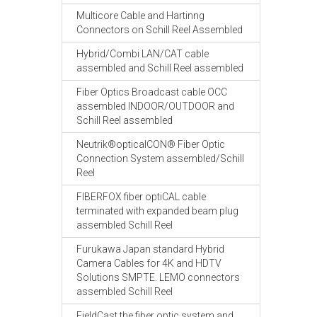
Multicore Cable and Hartinng
Connectors on Schill Reel Assembled
Hybrid/Combi LAN/CAT cable
assembled and Schill Reel assembled
Fiber Optics Broadcast cable OCC
assembled INDOOR/OUTDOOR and
Schill Reel assembled
Neutrik®opticalCON® Fiber Optic
Connection System assembled/Schill
Reel
FIBERFOX fiber optiCAL cable
terminated with expanded beam plug
assembled Schill Reel
Furukawa Japan standard Hybrid
Camera Cables for 4K and HDTV
Solutions SMPTE. LEMO connectors
assembled Schill Reel
FieldCast the fiber optic system and