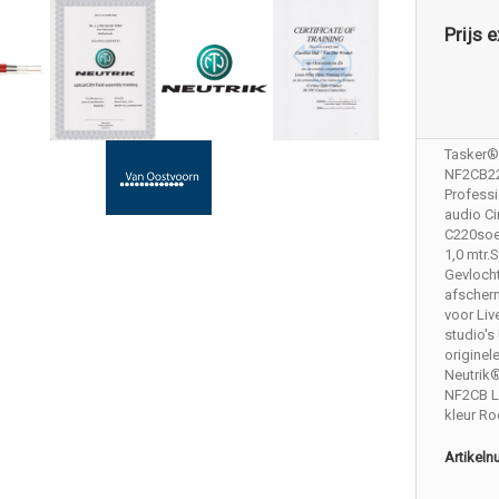
Prijs e
Tasker®
NF2CB2
Profess
audio Ci
C220soe
1,0 mtr
Gevloch
afscher
voor Liv
studio's
originel
Neutrik
NF2CB L
kleur R
Artikel