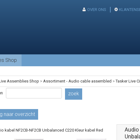
OVER ONS
KLANTENS
ies Shop
Live Assemblies Shop
>
Assortiment - Audio cable assembled
>
Tasker Live C
en
zoek
g naar overzicht
Audio
Unbal