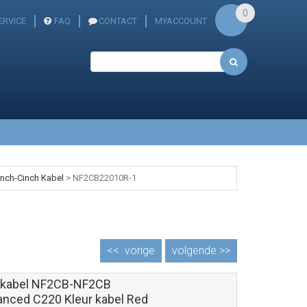
0
ERVICE
FAQ
CONTACT
MYACCOUNT
inch-Cinch Kabel
>
NF2CB22010R-1
<<
vorige
volgende >>
 kabel NF2CB-NF2CB
anced C220 Kleur kabel Red