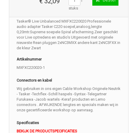
€ 32,09
1
stuks
Tasker® Live Unbalanced MXFXC220020 Professionele
audio adapter Tasker C220 soepel,analoog,lengte
0,20mtr.Supreme soepele Spiral afscherming.Zeer geschikt
voor Live optredens en studio's Uitgevoerd met originele
nieuwste Rean pluggen 2xNC3MXX andere kant 2xNC3FXX in
de kleur Zwart
Artikelnummer
MXFXC220020-1
Connectors en kabel
Wij gebruiken in ons eigen Cable Workshop Originele Neutrik
- Tasker -Techflex -Schill haspels -Syntax -Telegartner
Furukawa -Jacob wartels -Keraf producten en Lemo
connectors . AFWIJKENDE lengtes en specials maken wij in
onze gecertificeerde workshop op aanvraag.
Specificaties
BEKIJK DE PRODUCTSPECIFICATIES