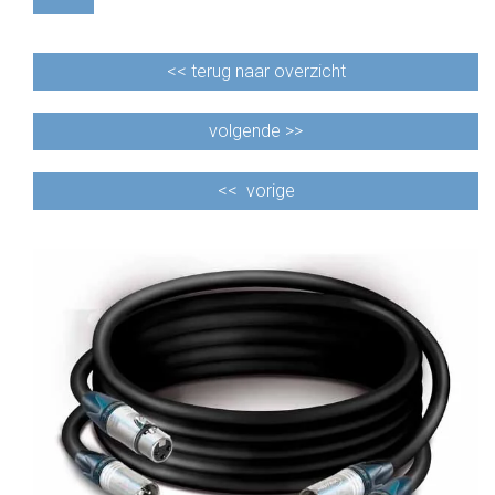
<<
terug naar overzicht
volgende >>
<<
vorige