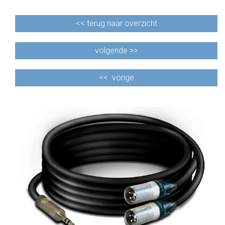
<<
terug naar overzicht
volgende >>
<<
vorige