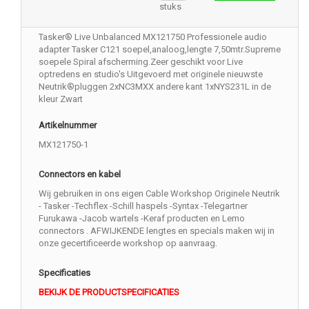
stuks
Tasker® Live Unbalanced MX121750 Professionele audio
adapter Tasker C121 soepel,analoog,lengte 7,50mtr.Supreme
soepele Spiral afscherming.Zeer geschikt voor Live
optredens en studio's Uitgevoerd met originele nieuwste
Neutrik®pluggen 2xNC3MXX andere kant 1xNYS231L in de
kleur Zwart
Artikelnummer
MX121750-1
Connectors en kabel
Wij gebruiken in ons eigen Cable Workshop Originele Neutrik
- Tasker -Techflex -Schill haspels -Syntax -Telegartner
Furukawa -Jacob wartels -Keraf producten en Lemo
connectors . AFWIJKENDE lengtes en specials maken wij in
onze gecertificeerde workshop op aanvraag.
Specificaties
BEKIJK DE PRODUCTSPECIFICATIES