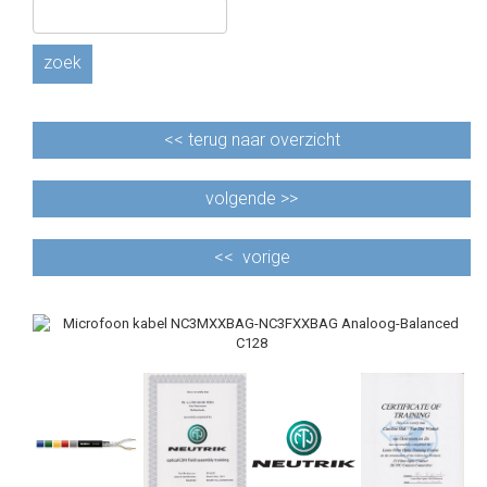
zoek
<<
terug naar overzicht
volgende >>
<<
vorige