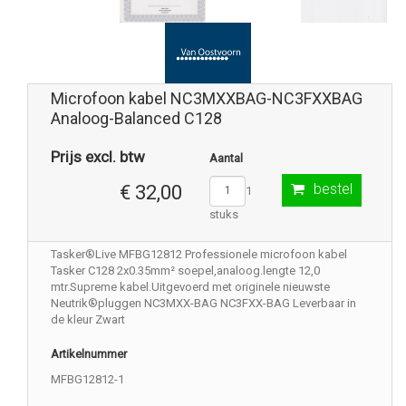
Microfoon kabel NC3MXXBAG-NC3FXXBAG
Analoog-Balanced C128
Prijs excl. btw
Aantal
bestel
€ 32,00
1
stuks
Tasker®Live MFBG12812 Professionele microfoon kabel
Tasker C128 2x0.35mm² soepel,analoog.lengte 12,0
mtr.Supreme kabel.Uitgevoerd met originele nieuwste
Neutrik®pluggen NC3MXX-BAG NC3FXX-BAG Leverbaar in
de kleur Zwart
Artikelnummer
MFBG12812-1