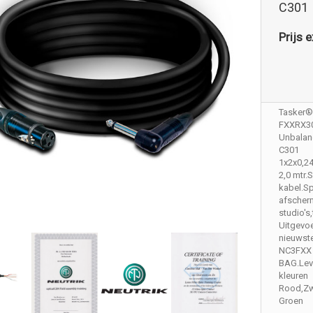
C301
Prijs e
Tasker®
FXXRX3
Unbalan
C301
1x2x0,2
2,0 mtr
kabel.Sp
afscher
studio's
Uitgevoe
nieuwst
NC3FXX
BAG.Lev
kleuren
Rood,Zw
Groen