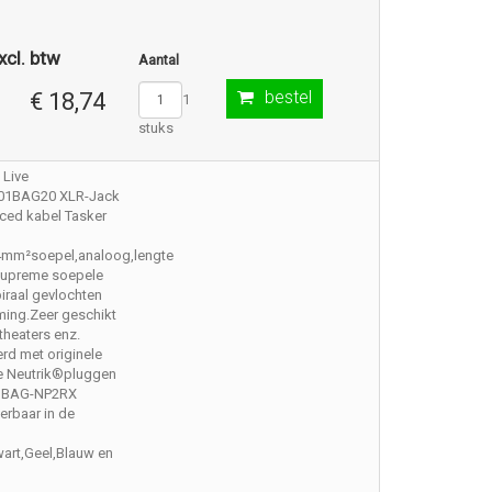
xcl. btw
Aantal
bestel
€ 18,74
1
stuks
 Live
01BAG20 XLR-Jack
ced kabel Tasker
4mm²soepel,analoog,lengte
.Supreme soepele
iraal gevlochten
ming.Zeer geschikt
,theaters enz.
rd met originele
e Neutrik®pluggen
 BAG-NP2RX
erbaar in de
art,Geel,Blauw en