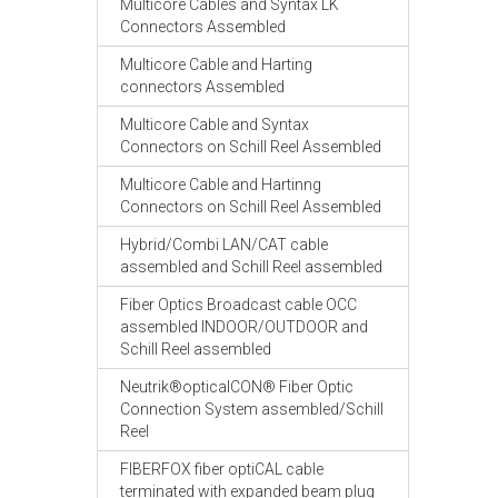
Multicore Cables and Syntax LK
Connectors Assembled
Multicore Cable and Harting
connectors Assembled
Multicore Cable and Syntax
Connectors on Schill Reel Assembled
Multicore Cable and Hartinng
Connectors on Schill Reel Assembled
Hybrid/Combi LAN/CAT cable
assembled and Schill Reel assembled
Fiber Optics Broadcast cable OCC
assembled INDOOR/OUTDOOR and
Schill Reel assembled
Neutrik®opticalCON® Fiber Optic
Connection System assembled/Schill
Reel
FIBERFOX fiber optiCAL cable
terminated with expanded beam plug