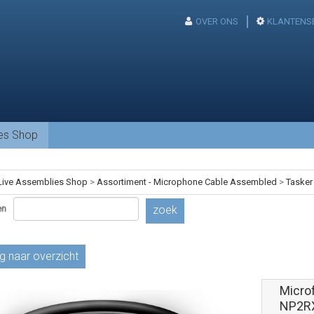
OVER ONS
KLANTENS
ies Shop
Live Assemblies Shop
>
Assortiment - Microphone Cable Assembled
>
Tasker
en
zoek
g naar overzicht
Micro
NP2RX