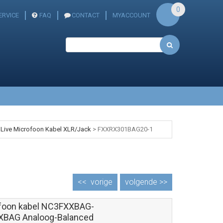
0
ERVICE
FAQ
CONTACT
MYACCOUNT
 Live Microfoon Kabel XLR/Jack
>
FXXRX301BAG20-1
<<
vorige
volgende >>
foon kabel NC3FXXBAG-
BAG Analoog-Balanced