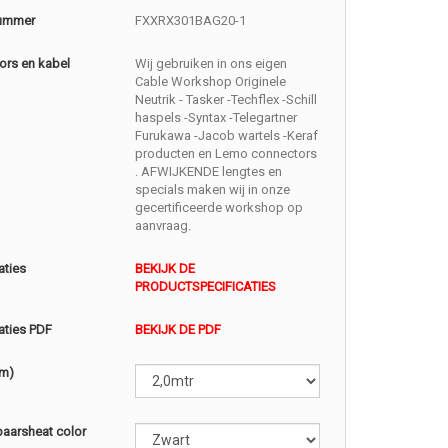
nummer
FXXRX301BAG20-1
ors en kabel
Wij gebruiken in ons eigen
Cable Workshop Originele
Neutrik - Tasker -Techflex -Schill
haspels -Syntax -Telegartner
Furukawa -Jacob wartels -Keraf
producten en Lemo connectors
. AFWIJKENDE lengtes en
specials maken wij in onze
gecertificeerde workshop op
aanvraag.
aties
BEKIJK DE
PRODUCTSPECIFICATIES
aties PDF
BEKIJK DE PDF
(m)
baarsheat color