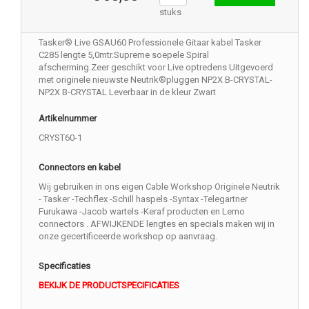
stuks
Tasker® Live GSAU60 Professionele Gitaar kabel Tasker
C285 lengte 5,0mtr.Supreme soepele Spiral
afscherming.Zeer geschikt voor Live optredens Uitgevoerd
met originele nieuwste Neutrik®pluggen NP2X B-CRYSTAL-
NP2X B-CRYSTAL Leverbaar in de kleur Zwart
Artikelnummer
CRYST60-1
Connectors en kabel
Wij gebruiken in ons eigen Cable Workshop Originele Neutrik
- Tasker -Techflex -Schill haspels -Syntax -Telegartner
Furukawa -Jacob wartels -Keraf producten en Lemo
connectors . AFWIJKENDE lengtes en specials maken wij in
onze gecertificeerde workshop op aanvraag.
Specificaties
BEKIJK DE PRODUCTSPECIFICATIES