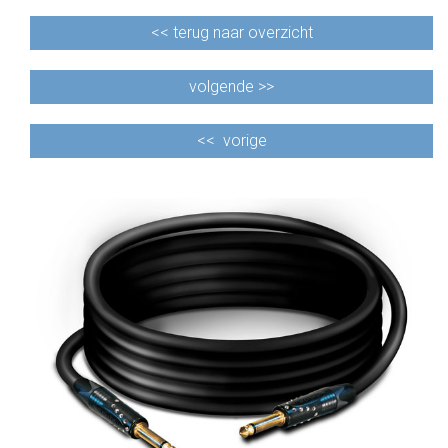
<<
terug naar overzicht
volgende >>
<<
vorige