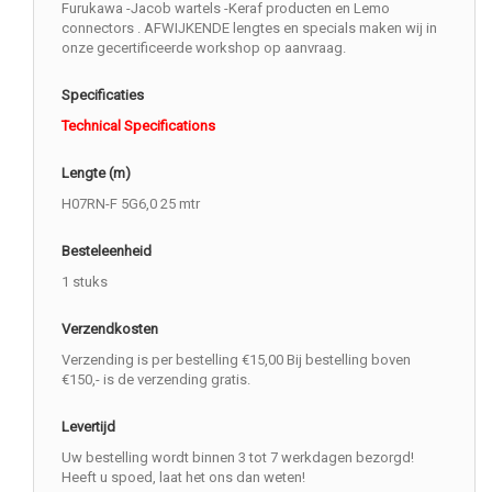
Furukawa -Jacob wartels -Keraf producten en Lemo
connectors . AFWIJKENDE lengtes en specials maken wij in
onze gecertificeerde workshop op aanvraag.
Specificaties
Technical Specifications
Lengte (m)
H07RN-F 5G6,0 25 mtr
Besteleenheid
1 stuks
Verzendkosten
Verzending is per bestelling €15,00 Bij bestelling boven
€150,- is de verzending gratis.
Levertijd
Uw bestelling wordt binnen 3 tot 7 werkdagen bezorgd!
Heeft u spoed, laat het ons dan weten!