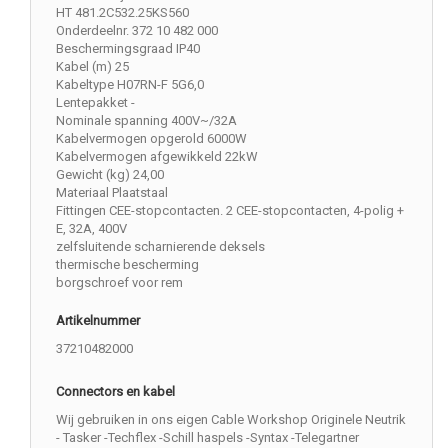
HT 481.2C532.25KS560
Onderdeelnr. 372 10 482 000
Beschermingsgraad IP40
Kabel (m) 25
Kabeltype H07RN-F 5G6,0
Lentepakket -
Nominale spanning 400V~/32A
Kabelvermogen opgerold 6000W
Kabelvermogen afgewikkeld 22kW
Gewicht (kg) 24,00
Materiaal Plaatstaal
Fittingen CEE-stopcontacten. 2 CEE-stopcontacten, 4-polig +
E, 32A, 400V
zelfsluitende scharnierende deksels
thermische bescherming
borgschroef voor rem
Artikelnummer
37210482000
Connectors en kabel
Wij gebruiken in ons eigen Cable Workshop Originele Neutrik
- Tasker -Techflex -Schill haspels -Syntax -Telegartner