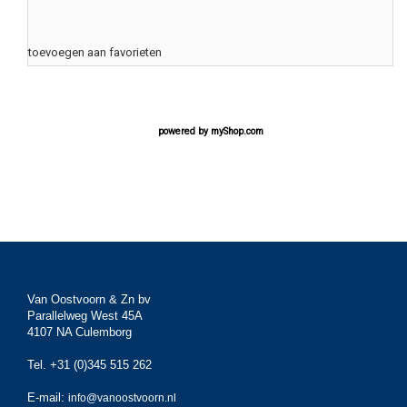
toevoegen aan favorieten
powered by
myShop.com
Van Oostvoorn & Zn bv
Parallelweg West 45A
4107 NA Culemborg
Tel. +31 (0)345 515 262
E-mail:
info@vanoostvoorn.nl