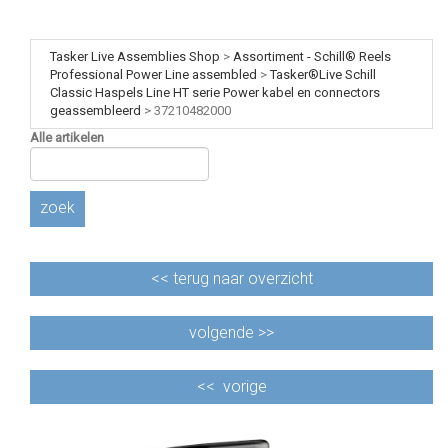
Tasker Live Assemblies Shop
>
Assortiment - Schill® Reels
Professional Power Line assembled
>
Tasker®Live Schill
Classic Haspels Line HT serie Power kabel en connectors
geassembleerd
>
37210482000
Alle artikelen
zoek
<<
terug naar overzicht
volgende >>
<<
vorige