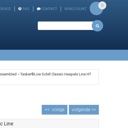
0
ERVICE
FAQ
CONTACT
MYACCOUNT
 assembled
>
Tasker®Live Schill Classic Haspels Line HT
<<
vorige
volgende >>
c Line