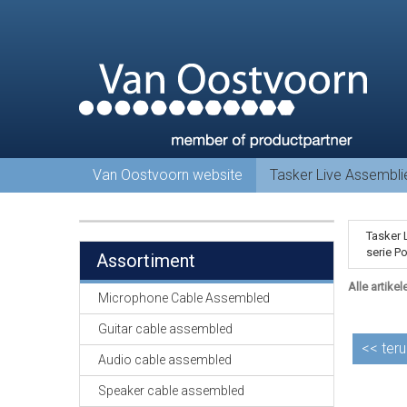
Van Oostvoorn website
Tasker Live Assembl
Tasker 
serie P
Assortiment
Alle artikel
Microphone Cable Assembled
Guitar cable assembled
<<
teru
Audio cable assembled
Speaker cable assembled