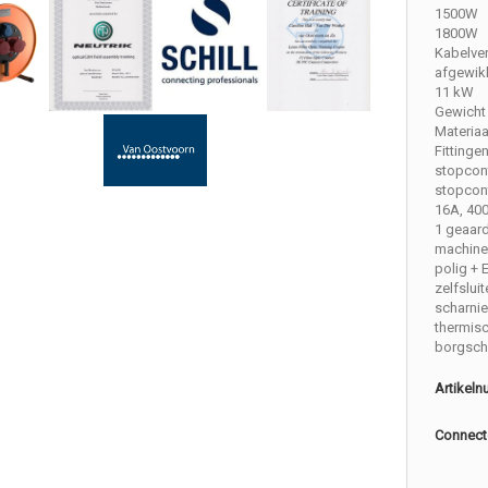
1500W
1800W
Kabelve
afgewik
11 kW
Gewicht 
Materiaa
Fittinge
stopcon
stopcont
16A, 40
1 geaar
machine
polig + 
zelfslui
scharni
thermis
borgsch
Artikel
Connect