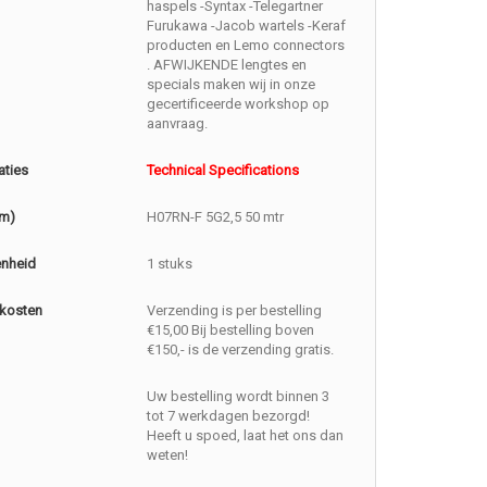
haspels -Syntax -Telegartner
Furukawa -Jacob wartels -Keraf
producten en Lemo connectors
. AFWIJKENDE lengtes en
specials maken wij in onze
gecertificeerde workshop op
aanvraag.
aties
Technical Specifications
(m)
H07RN-F 5G2,5 50 mtr
enheid
1 stuks
kosten
Verzending is per bestelling
€15,00 Bij bestelling boven
€150,- is de verzending gratis.
Uw bestelling wordt binnen 3
tot 7 werkdagen bezorgd!
Heeft u spoed, laat het ons dan
weten!