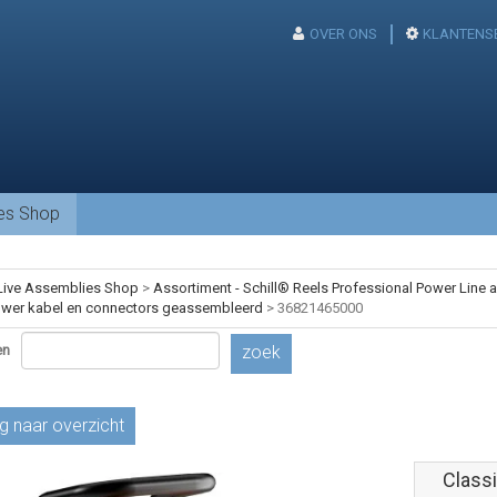
OVER ONS
KLANTENS
ies Shop
Live Assemblies Shop
>
Assortiment - Schill® Reels Professional Power Line
ower kabel en connectors geassembleerd
>
36821465000
en
zoek
g naar overzicht
Classi