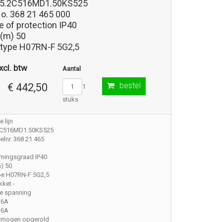
85.2C516MD1.50KS525
No. 368 21 465 000
 of protection IP40
 (m) 50
 type H07RN-F 5G2,5
xcl. btw
Aantal
bestel
€ 442,50
1
stuks
 lijn
2C516MD1.50KS525
lnr. 368 21 465
mingsgraad IP40
) 50
pe H07RN-F 5G2,5
ket -
e spanning
16A
16A
rmogen opgerold