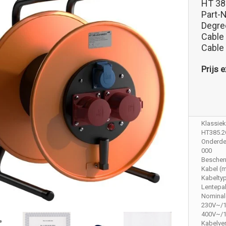
HT 3
Part-
Degree
Cable
Cable
Prijs e
Klassieke
HT385.
Onderdee
000
Bescher
Kabel (m
Kabelty
Lentepak
Nominal
230V~/
400V~/
Kabelve