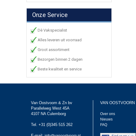
Onze Service
Dè Vakspecialist
Alles leveren uit voorraad
Groot assortiment
Bezorgen binnen 2 dagen
Beste kwaliteit en service
Van Oostvoorn & Zn bv
VAN OOSTVOORN
Parallelweg West 45A
4107 NA Culemborg
Over ons
Nieuws
Tel. +31 (0)345 515 262
FAQ
E-mail:
info@vanoostvoorn.nl