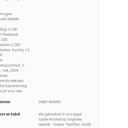
rmogen
keld 3600W
(kg) 21,80
l Plaatstaal
n CEE-
tacten 2 CEE-
acten, 4-polig + E,
0V
de
stopcontact, 2-
E, 16A, 230V
tende
erende deksels
che bescherming
roef voor rem
nummer
36821465000
ors en kabel
Wij gebruiken in ons eigen
Cable Workshop Originele
Neutrik - Tasker -Techflex -Schill