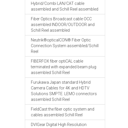
Hybrid/Combi LAN/CAT cable
assembled and Schill Reel assembled
Fiber Optics Broadcast cable OCC
assembled INDOOR/OUTDOOR and
Schill Reel assembled
Neutrik®opticalCON® Fiber Optic
Connection System assembled/Schill
Reel
FIBERFOX fiber optiCAL cable
terminated with expanded beam plug
assembled Schill Reel
Furukawa Japan standard Hybrid
Camera Cables for 4K and HDTV
Solutions SMPTE. LEMO connectors
assembled Schill Reel
FieldCast the fiber optic system and
cables assembled Schill Reel
DVIGear Digital High Resolution