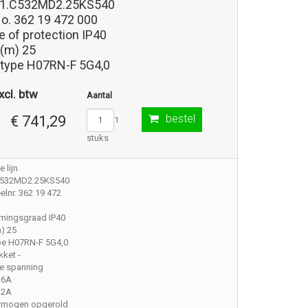
81.C532MD2.25KS540
No. 362 19 472 000
 of protection IP40
 (m) 25
 type H07RN-F 5G4,0
xcl. btw
Aantal
bestel
€ 741,29
1
stuks
 lijn
C532MD2.25KS540
lnr. 362 19 472
mingsgraad IP40
) 25
pe H07RN-F 5G4,0
ket -
e spanning
16A
32A
rmogen opgerold