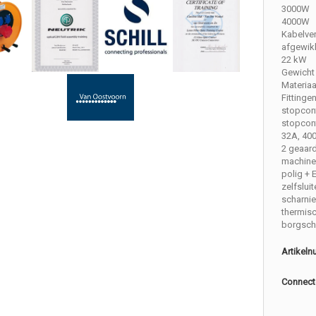
3000W
4000W
Kabelve
afgewik
22 kW
Gewicht 
Materiaa
Fittinge
stopcont
stopcont
32A, 40
2 geaar
machine
polig + 
zelfslui
scharni
thermis
borgsch
Artikel
Connect