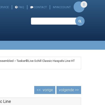
0
ERVICE
FAQ
CONTACT
MYACCOUNT
 assembled
>
Tasker®Live Schill Classic Haspels Line HT
<<
vorige
volgende >>
c Line