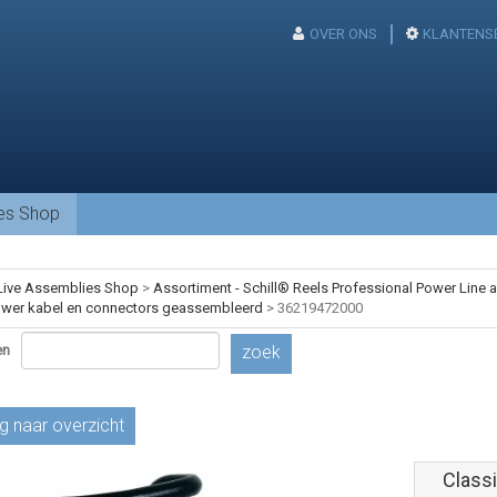
OVER ONS
KLANTENS
ies Shop
Live Assemblies Shop
>
Assortiment - Schill® Reels Professional Power Line
ower kabel en connectors geassembleerd
>
36219472000
en
zoek
g naar overzicht
Classi