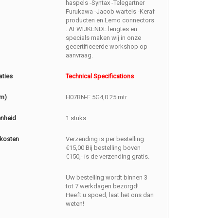
haspels -Syntax -Telegartner
Furukawa -Jacob wartels -Keraf
producten en Lemo connectors
. AFWIJKENDE lengtes en
specials maken wij in onze
gecertificeerde workshop op
aanvraag.
aties
Technical Specifications
(m)
H07RN-F 5G4,0 25 mtr
enheid
1 stuks
kosten
Verzending is per bestelling
€15,00 Bij bestelling boven
€150,- is de verzending gratis.
Uw bestelling wordt binnen 3
tot 7 werkdagen bezorgd!
Heeft u spoed, laat het ons dan
weten!