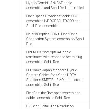
Hybrid/Combi LAN/CAT cable
assembled and Schill Reel assembled
Fiber Optics Broadcast cable OCC
assembled INDOOR/OUTDOOR and
Schill Reel assembled
Neutrik®opticalCON® Fiber Optic
Connection System assembled/Schill
Reel
FIBERFOX fiber optiCAL cable
terminated with expanded beam plug
assembled Schill Reel
Furukawa Japan standard Hybrid
Camera Cables for 4K and HDTV
Solutions SMPTE. LEMO connectors
assembled Schill Reel
FieldCast the fiber optic system and
cables assembled Schill Reel
DVIGear Digital High Resolution