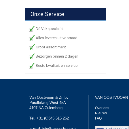
Onze Service
Dè Vakspecialist
Alles leveren uit voorraad
Groot assortiment
Bezorgen binnen 2 dagen
Beste kwaliteit en service
Van Oostvoorn & Zn bv
VAN OOSTVOORN
Parallelweg West 45A
4107 NA Culemborg
Over ons
Nieuws
Tel. +31 (0)345 515 262
FAQ
E-mail:
info@vanoostvoorn.nl