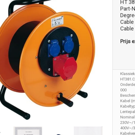
HT 3
Part-
Degree
Cable
Cable
Prijs e
Klassieke
HT381.
Onderdee
000
Bescher
Kabel (m
Kabelty
Lentepak
Nominal
230V~/
400V~/
Kabelve