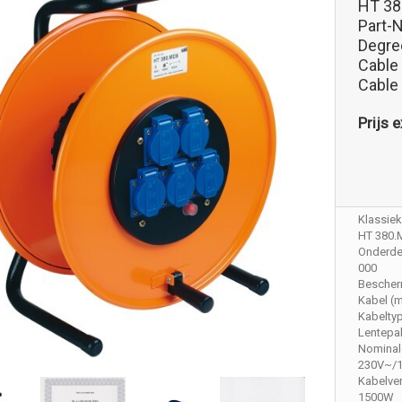
HT 38
Part-
Degree
Cable
Cable
Prijs e
Klassieke
HT 380.
Onderdee
000
Bescher
Kabel (m
Kabelty
Lentepak
Nominal
230V~/
Kabelve
1500W