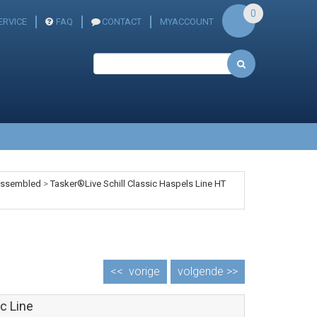
0
ERVICE
FAQ
CONTACT
MYACCOUNT
 assembled
>
Tasker®Live Schill Classic Haspels Line HT
<<
vorige
volgende >>
c Line