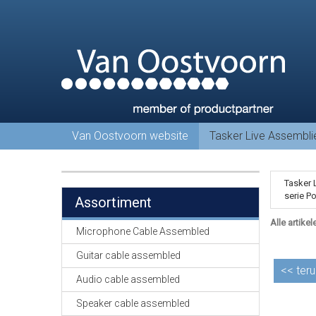
Van Oostvoorn website
Tasker Live Assembl
Tasker 
serie P
Assortiment
Alle artikel
Microphone Cable Assembled
Guitar cable assembled
<<
teru
Audio cable assembled
Speaker cable assembled