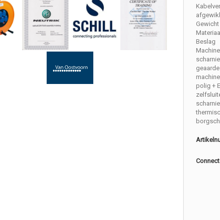
Kabelve
afgewik
Gewicht 
Materiaa
Beslag
Machine
scharnie
geaarde
machine
polig + 
zelfslui
scharni
thermis
borgsch
Artikel
Connect