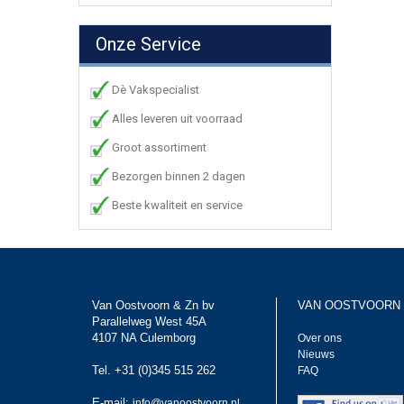
Onze Service
Dè Vakspecialist
Alles leveren uit voorraad
Groot assortiment
Bezorgen binnen 2 dagen
Beste kwaliteit en service
Van Oostvoorn & Zn bv
VAN OOSTVOORN
Parallelweg West 45A
4107 NA Culemborg
Over ons
Nieuws
Tel. +31 (0)345 515 262
FAQ
E-mail:
info@vanoostvoorn.nl