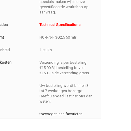
specials maken wij in onze
gecertificeerde workshop op
aanvraag.
aties
Technical Specifications
(m)
H07RN-F 3G2,5 50 mtr
enheid
1 stuks
kosten
Verzending is per bestelling
€15,00 Bij bestelling boven
€150,- is de verzending gratis.
Uw bestelling wordt binnen 3
tot 7 werkdagen bezorgd!
Heeft u spoed, laat het ons dan
weten!
toevoegen aan favorieten