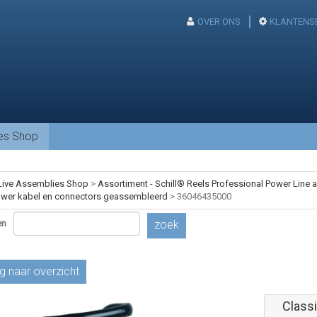
OVER ONS
KLANTENS
ies Shop
Live Assemblies Shop
>
Assortiment - Schill® Reels Professional Power Line
ower kabel en connectors geassembleerd
>
36046435000
en
zoek
g naar overzicht
Classi