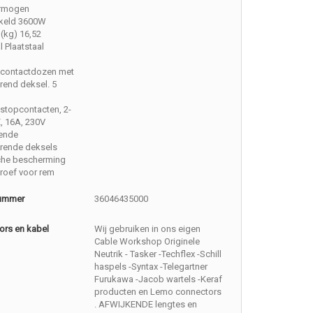
rmogen
keld 3600W
(kg) 16,52
l Plaatstaal
contactdozen met
rend deksel. 5
stopcontacten, 2-
E, 16A, 230V
tende
erende deksels
che bescherming
roef voor rem
nummer
36046435000
ors en kabel
Wij gebruiken in ons eigen
Cable Workshop Originele
Neutrik - Tasker -Techflex -Schill
haspels -Syntax -Telegartner
Furukawa -Jacob wartels -Keraf
producten en Lemo connectors
. AFWIJKENDE lengtes en