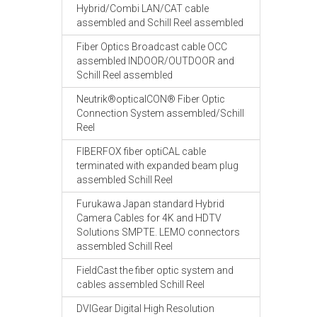
Hybrid/Combi LAN/CAT cable
assembled and Schill Reel assembled
Fiber Optics Broadcast cable OCC
assembled INDOOR/OUTDOOR and
Schill Reel assembled
Neutrik®opticalCON® Fiber Optic
Connection System assembled/Schill
Reel
FIBERFOX fiber optiCAL cable
terminated with expanded beam plug
assembled Schill Reel
Furukawa Japan standard Hybrid
Camera Cables for 4K and HDTV
Solutions SMPTE. LEMO connectors
assembled Schill Reel
FieldCast the fiber optic system and
cables assembled Schill Reel
DVIGear Digital High Resolution