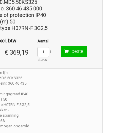
0.MD5.50KS325
No. 360 46 435 000
 of protection IP40
 (m) 50
 type H07RN-F 3G2,5
xcl. btw
Aantal
bestel
€ 369,19
1
stuks
 lijn
MD5.50KS325
lnr. 360 46 435
mingsgraad IP40
) 50
pe H07RN-F 3G2,5
ket -
e spanning
16A
rmogen opgerold