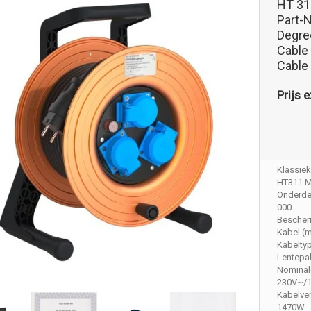
HT 31
Part-
Degree
Cable
Cable
Prijs e
Klassieke
HT311.
Onderdee
000
Bescher
Kabel (m
Kabelty
Lentepak
Nominal
230V~/
Kabelve
1470W