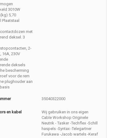
rmogen
keld 3010W
(kg) 5,70
l Plaatstaal
contactdozen met
rend deksel. 3
stopcontacten, 2-
E, 16A, 230V
tende
erende deksels
che bescherming
roef voor de rem
che plughouder aan
basis
nummer
35040322000
ors en kabel
Wij gebruiken in ons eigen
Cable Workshop Originele
Neutrik - Tasker -Techflex -Schill
haspels -Syntax -Telegartner
Furukawa -Jacob wartels -Keraf