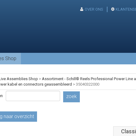
OVER ONS
KLANTENS
ies Shop
Live Assemblies Shop
>
Assortiment - Schill® Reels Professional Power Line
ower kabel en connectors geassembleerd
>
35040322000
en
zoek
g naar overzicht
Classi