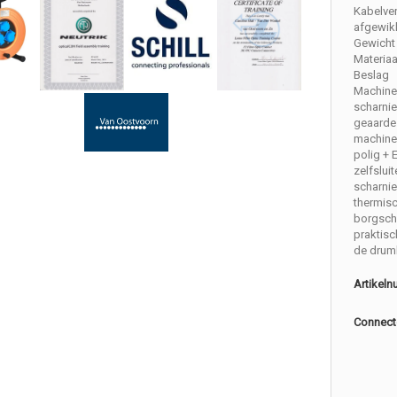
Kabelve
afgewik
Gewicht 
Materiaa
Beslag
Machine
scharnie
geaarde
machine
polig + 
zelfslui
scharni
thermis
borgsch
praktis
de drum
Artikel
Connect