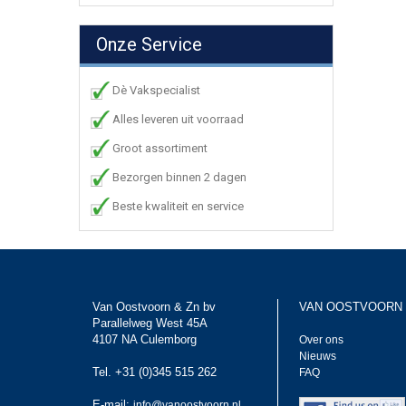
Onze Service
Dè Vakspecialist
Alles leveren uit voorraad
Groot assortiment
Bezorgen binnen 2 dagen
Beste kwaliteit en service
Van Oostvoorn & Zn bv
VAN OOSTVOORN
Parallelweg West 45A
4107 NA Culemborg
Over ons
Nieuws
Tel. +31 (0)345 515 262
FAQ
E-mail:
info@vanoostvoorn.nl