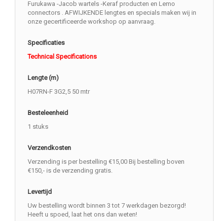
Furukawa -Jacob wartels -Keraf producten en Lemo
connectors . AFWIJKENDE lengtes en specials maken wij in
onze gecertificeerde workshop op aanvraag.
Specificaties
Technical Specifications
Lengte (m)
H07RN-F 3G2,5 50 mtr
Besteleenheid
1 stuks
Verzendkosten
Verzending is per bestelling €15,00 Bij bestelling boven
€150,- is de verzending gratis.
Levertijd
Uw bestelling wordt binnen 3 tot 7 werkdagen bezorgd!
Heeft u spoed, laat het ons dan weten!