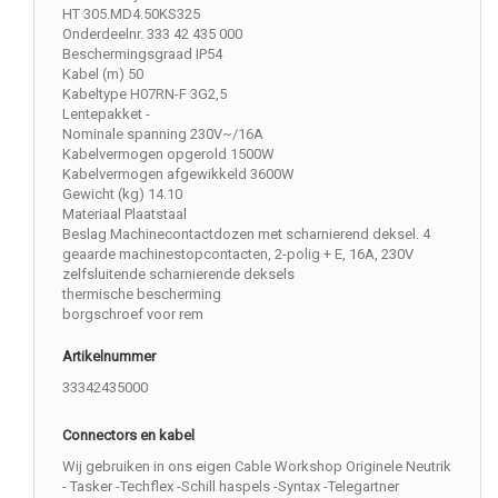
HT 305.MD4.50KS325
Onderdeelnr. 333 42 435 000
Beschermingsgraad IP54
Kabel (m) 50
Kabeltype H07RN-F 3G2,5
Lentepakket -
Nominale spanning 230V~/16A
Kabelvermogen opgerold 1500W
Kabelvermogen afgewikkeld 3600W
Gewicht (kg) 14.10
Materiaal Plaatstaal
Beslag Machinecontactdozen met scharnierend deksel. 4
geaarde machinestopcontacten, 2-polig + E, 16A, 230V
zelfsluitende scharnierende deksels
thermische bescherming
borgschroef voor rem
Artikelnummer
33342435000
Connectors en kabel
Wij gebruiken in ons eigen Cable Workshop Originele Neutrik
- Tasker -Techflex -Schill haspels -Syntax -Telegartner