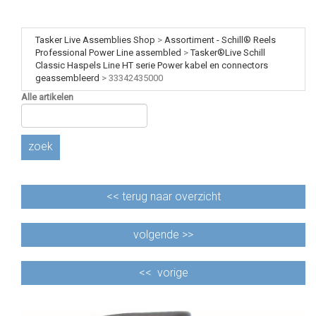
Tasker Live Assemblies Shop
>
Assortiment - Schill® Reels
Professional Power Line assembled
>
Tasker®Live Schill
Classic Haspels Line HT serie Power kabel en connectors
geassembleerd
>
33342435000
Alle artikelen
zoek
<<
terug naar overzicht
volgende >>
<<
vorige