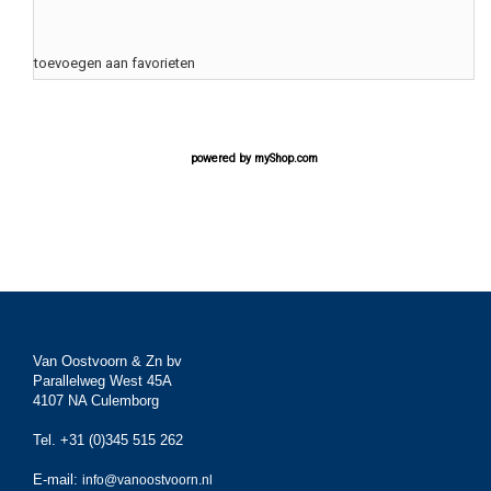
toevoegen aan favorieten
powered by
myShop.com
Van Oostvoorn & Zn bv
Parallelweg West 45A
4107 NA Culemborg
Tel. +31 (0)345 515 262
E-mail:
info@vanoostvoorn.nl