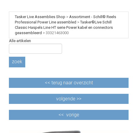
Tasker Live Assemblies Shop
>
Assortiment - Schill® Reels
Professional Power Line assembled
>
Tasker®Live Schill
Classic Haspels Line HT serie Power kabel en connectors
geassembleerd
>
33321463000
Alle artikelen
zoek
<<
terug naar overzicht
volgende >>
<<
vorige