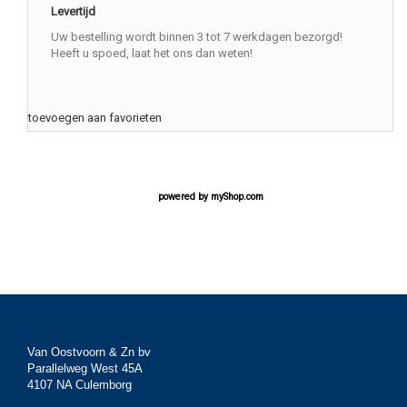
Levertijd
Uw bestelling wordt binnen 3 tot 7 werkdagen bezorgd!
Heeft u spoed, laat het ons dan weten!
toevoegen aan favorieten
powered by
myShop.com
Van Oostvoorn & Zn bv
Parallelweg West 45A
4107 NA Culemborg