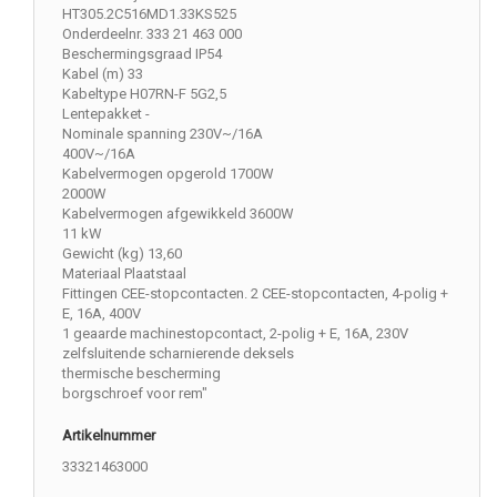
HT305.2C516MD1.33KS525
Onderdeelnr. 333 21 463 000
Beschermingsgraad IP54
Kabel (m) 33
Kabeltype H07RN-F 5G2,5
Lentepakket -
Nominale spanning 230V~/16A
400V~/16A
Kabelvermogen opgerold 1700W
2000W
Kabelvermogen afgewikkeld 3600W
11 kW
Gewicht (kg) 13,60
Materiaal Plaatstaal
Fittingen CEE-stopcontacten. 2 CEE-stopcontacten, 4-polig +
E, 16A, 400V
1 geaarde machinestopcontact, 2-polig + E, 16A, 230V
zelfsluitende scharnierende deksels
thermische bescherming
borgschroef voor rem"
Artikelnummer
33321463000