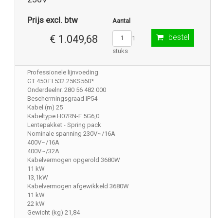
Prijs excl. btw
Aantal
bestel
€ 1.049,68
1
stuks
Professionele lijnvoeding
GT 450.FI.532.25KS560*
Onderdeelnr. 280 56 482 000
Beschermingsgraad IP54
Kabel (m) 25
Kabeltype H07RN-F 5G6,0
Lentepakket - Spring pack
Nominale spanning 230V~/16A
400V~/16A
400V~/32A
Kabelvermogen opgerold 3680W
11 kW
13,1kW
Kabelvermogen afgewikkeld 3680W
11 kW
22 kW
Gewicht (kg) 21,84