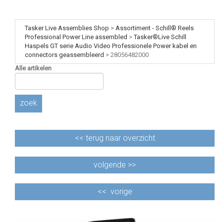
Tasker Live Assemblies Shop
>
Assortiment - Schill® Reels
Professional Power Line assembled
>
Tasker®Live Schill
Haspels GT serie Audio Video Professionele Power kabel en
connectors geassembleerd
>
28056482000
Alle artikelen
zoek
<<
terug naar overzicht
volgende >>
<<
vorige