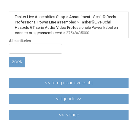
Tasker Live Assemblies Shop
>
Assortiment - Schill® Reels
Professional Power Line assembled
>
Tasker®Live Schill
Haspels GT serie Audio Video Professionele Power kabel en
connectors geassembleerd
>
27548435000
Alle artikelen
zoek
<<
terug naar overzicht
volgende >>
<<
vorige