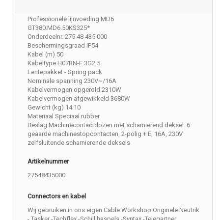
Professionele lijnvoeding MD6
GT380.MD6.50KS325*
Onderdeelnr. 275 48 435 000
Beschermingsgraad IP54
Kabel (m) 50
Kabeltype H07RN-F 3G2,5
Lentepakket - Spring pack
Nominale spanning 230V~/16A
Kabelvermogen opgerold 2310W
Kabelvermogen afgewikkeld 3680W
Gewicht (kg) 14.10
Materiaal Speciaal rubber
Beslag Machinecontactdozen met scharnierend deksel. 6
geaarde machinestopcontacten, 2-polig + E, 16A, 230V
zelfsluitende scharnierende deksels
Artikelnummer
27548435000
Connectors en kabel
Wij gebruiken in ons eigen Cable Workshop Originele Neutrik
- Tasker -Techflex -Schill haspels -Syntax -Telegartner