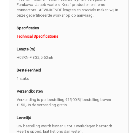
Furukawa -Jacob wartels -Keraf producten en Lemo
connectors . AFWIJKENDE lengtes en specials maken wij in
onze gecertificeerde workshop op aanvraag.
Specificaties
Technical Specifications
Lengte (m)
H07RN-F 3G2,5-50mtr
Besteleenheid
1 stuks
Verzendkosten
Verzending is per bestelling €15,00 Bij bestelling boven
€150,- is de verzending gratis.
Levertijd
Uw bestelling wordt binnen 3 tot 7 werkdagen bezorgd!
Heeft u spoed, laat het ons dan weten!