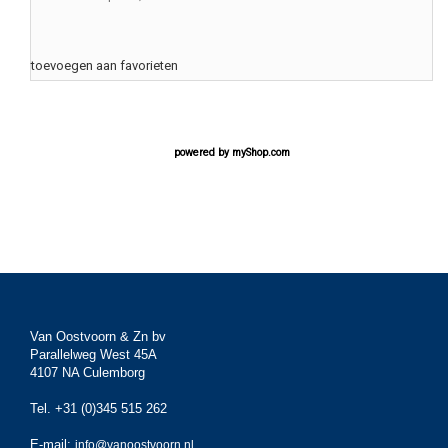
toevoegen aan favorieten
powered by
myShop.com
Van Oostvoorn & Zn bv
Parallelweg West 45A
4107 NA Culemborg
Tel. +31 (0)345 515 262
E-mail:
info@vanoostvoorn.nl