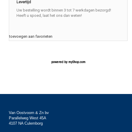
Levertijd
Uw bestelling wordt binnen 3 tot 7 werkdagen bezorgd!
Heeft u spoed, laat het ons dan weten!
toevoegen aan favorieten
powered by
myShop.com
Van Oostvoorn & Zn bv
Parallelweg West 45A
4107 NA Culemborg