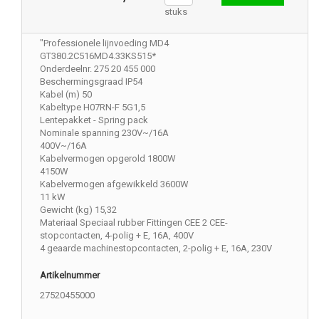
stuks
"Professionele lijnvoeding MD4
GT380.2C516MD4.33KS515*
Onderdeelnr. 275 20 455 000
Beschermingsgraad IP54
Kabel (m) 50
Kabeltype H07RN-F 5G1,5
Lentepakket - Spring pack
Nominale spanning 230V~/16A
400V~/16A
Kabelvermogen opgerold 1800W
4150W
Kabelvermogen afgewikkeld 3600W
11 kW
Gewicht (kg) 15,32
Materiaal Speciaal rubber Fittingen CEE 2 CEE-
stopcontacten, 4-polig + E, 16A, 400V
4 geaarde machinestopcontacten, 2-polig + E, 16A, 230V
Artikelnummer
27520455000