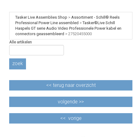
Tasker Live Assemblies Shop
>
Assortiment - Schill® Reels
Professional Power Line assembled
>
Tasker®Live Schill
Haspels GT serie Audio Video Professionele Power kabel en
connectors geassembleerd
>
27520455000
Alle artikelen
zoek
<<
terug naar overzicht
volgende >>
<<
vorige