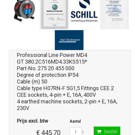
Professional Line Power MD4
GT 380.2C516MD4.33KS515*
Part-No. 275 20 455 000
Degree of protection IP54
Cable (m) 50
Cable type H07RN-F 5G1,5 Fittings CEE 2
CEE sockets, 4-pin + E, 16A, 400V
4 earthed machine sockets, 2-pin + E, 16A,
230V
Prijs excl. btw
Aantal
bestel
€ 445,70
1