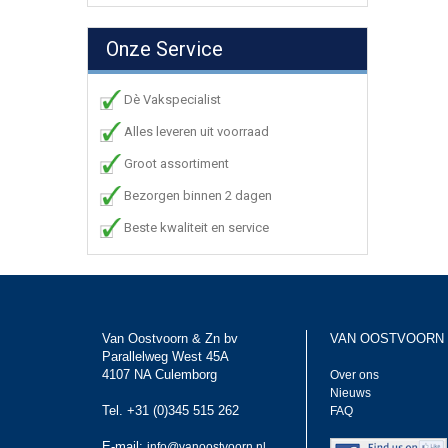
Onze Service
Dè Vakspecialist
Alles leveren uit voorraad
Groot assortiment
Bezorgen binnen 2 dagen
Beste kwaliteit en service
Van Oostvoorn & Zn bv
VAN OOSTVOORN
Parallelweg West 45A
4107 NA Culemborg
Over ons
Nieuws
Tel. +31 (0)345 515 262
FAQ
E-mail:
info@vanoostvoorn.nl