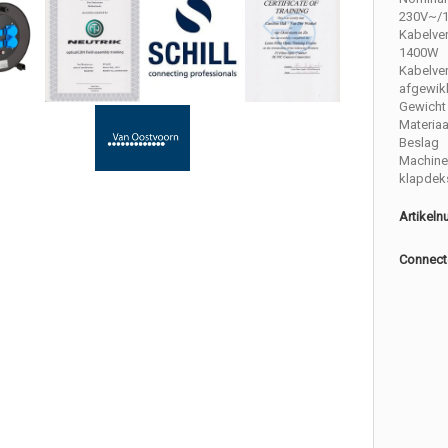
230V~/
Kabelve
1400W
Kabelve
afgewik
Gewicht 
Materiaa
Beslag
Machine
klapdek
Artikel
Connect