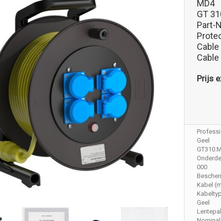
MD4
GT 31
Part-
Protec
Cable
Cable
Prijs e
Profess
Geel
GT310.
Onderdee
000
Bescher
Kabel (m
Kabelty
Geel
Lentepak
Nominal