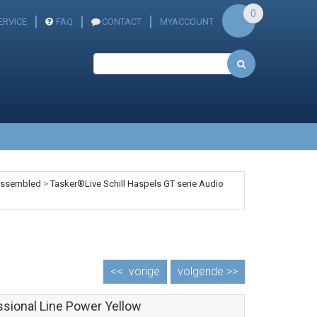
0
ERVICE
FAQ
CONTACT
MYACCOUNT
 assembled
>
Tasker®Live Schill Haspels GT serie Audio
<<
vorige
volgende >>
ssional Line Power Yellow