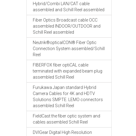
Hybrid/Combi LAN/CAT cable
assembled and Schill Reel assembled
Fiber Optics Broadcast cable OCC
assembled INDOOR/OUTDOOR and
Schill Reel assembled
Neutrik®opticalCON® Fiber Optic
Connection System assembled/Schill
Reel
FIBERFOX fiber optiCAL cable
terminated with expanded beam plug
assembled Schill Reel
Furukawa Japan standard Hybrid
Camera Cables for 4K and HDTV
Solutions SMPTE. LEMO connectors
assembled Schill Reel
FieldCast the fiber optic system and
cables assembled Schill Reel
DVIGear Digital High Resolution