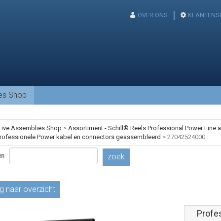
OVER ONS
KLANTENS
ies Shop
Live Assemblies Shop
>
Assortiment - Schill® Reels Professional Power Line
rofessionele Power kabel en connectors geassembleerd
>
27042524000
en
zoek
g naar overzicht
Profe