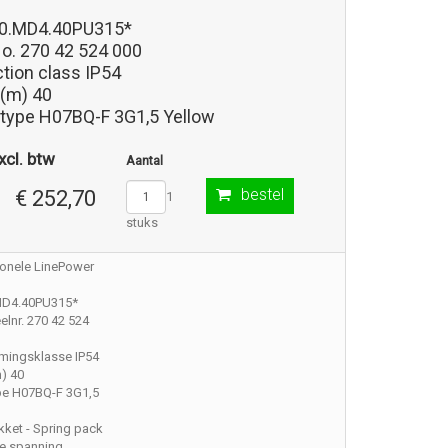
0.MD4.40PU315*
No. 270 42 524 000
tion class IP54
 (m) 40
 type H07BQ-F 3G1,5 Yellow
xcl. btw
Aantal
bestel
€ 252,70
1
stuks
ionele LinePower
MD4.40PU315*
lnr. 270 42 524
mingsklasse IP54
) 40
pe H07BQ-F 3G1,5
ket - Spring pack
e spanning