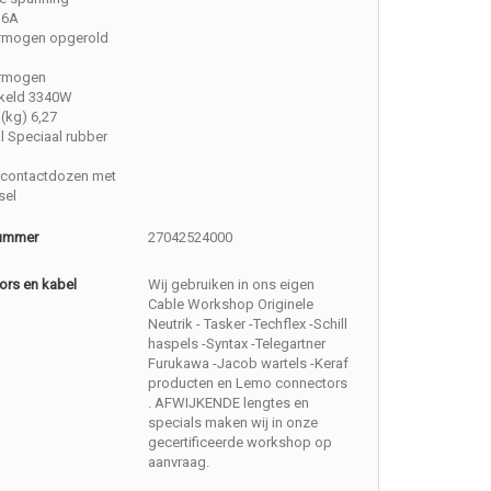
16A
rmogen opgerold
rmogen
keld 3340W
(kg) 6,27
l Speciaal rubber
contactdozen met
sel
nummer
27042524000
ors en kabel
Wij gebruiken in ons eigen
Cable Workshop Originele
Neutrik - Tasker -Techflex -Schill
haspels -Syntax -Telegartner
Furukawa -Jacob wartels -Keraf
producten en Lemo connectors
. AFWIJKENDE lengtes en
specials maken wij in onze
gecertificeerde workshop op
aanvraag.