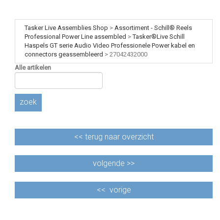
Tasker Live Assemblies Shop
>
Assortiment - Schill® Reels
Professional Power Line assembled
>
Tasker®Live Schill
Haspels GT serie Audio Video Professionele Power kabel en
connectors geassembleerd
>
27042432000
Alle artikelen
zoek
<<
terug naar overzicht
volgende >>
<<
vorige