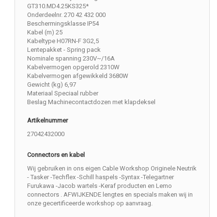
GT310.MD4.25KS325*
Onderdeelnr. 270 42 432 000
Beschermingsklasse IP54
Kabel (m) 25
Kabeltype H07RN-F 3G2,5
Lentepakket - Spring pack
Nominale spanning 230V~/16A
Kabelvermogen opgerold 2310W
Kabelvermogen afgewikkeld 3680W
Gewicht (kg) 6,97
Materiaal Speciaal rubber
Beslag Machinecontactdozen met klapdeksel
Artikelnummer
27042432000
Connectors en kabel
Wij gebruiken in ons eigen Cable Workshop Originele Neutrik
- Tasker -Techflex -Schill haspels -Syntax -Telegartner
Furukawa -Jacob wartels -Keraf producten en Lemo
connectors . AFWIJKENDE lengtes en specials maken wij in
onze gecertificeerde workshop op aanvraag.