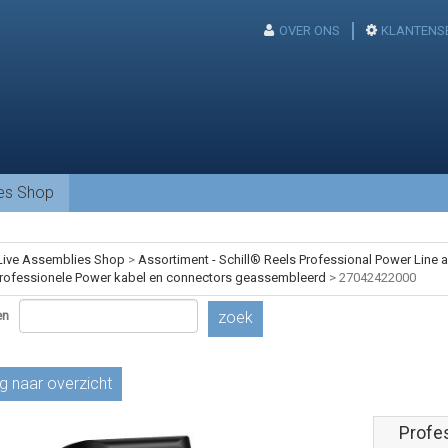
OVER ONS
KLANTENS
ies Shop
Live Assemblies Shop
>
Assortiment - Schill® Reels Professional Power Line
rofessionele Power kabel en connectors geassembleerd
>
27042422000
en
zoek
g naar overzicht
Profe