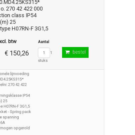
0.MD4.25KS315*
No. 270 42 422 000
tion class IP54
 (m) 25
 type H07RN-F 3G1,5
xcl. btw
Aantal
bestel
€ 150,26
1
stuks
onele lijnvoeding
MD4.25KS315*
lnr. 270 42 422
mingsklasse IP54
) 25
pe H07RN-F 3G1,5
ket - Spring pack
e spanning
16A
rmogen opgerold