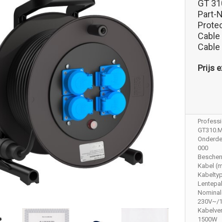
GT 31
Part-
Protec
Cable
Cable
Prijs e
Professi
GT310.
Onderdee
000
Bescher
Kabel (m
Kabelty
Lentepak
Nominal
230V~/
Kabelve
1500W