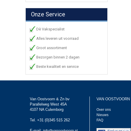
Onze Service
Dè Vakspecialist
Alles leveren uit voorraad
Groot assortiment
Bezorgen binnen 2 dagen
Beste kwaliteit en service
Van Oostvoorn & Zn bv
VAN OOSTVOORN
Parallelweg West 45A
4107 NA Culemborg
Over ons
Nieuws
Tel. +31 (0)345 515 262
FAQ
E-mail:
info@vanoostvoorn.nl