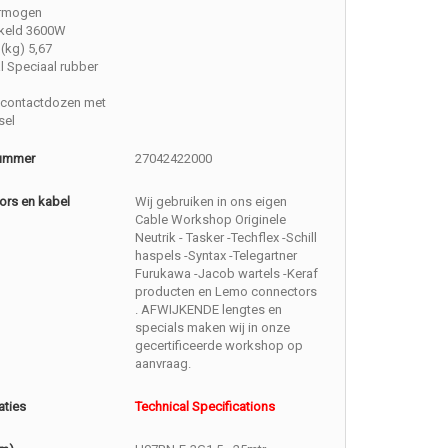
rmogen
keld 3600W
(kg) 5,67
l Speciaal rubber
contactdozen met
sel
nummer
27042422000
ors en kabel
Wij gebruiken in ons eigen
Cable Workshop Originele
Neutrik - Tasker -Techflex -Schill
haspels -Syntax -Telegartner
Furukawa -Jacob wartels -Keraf
producten en Lemo connectors
. AFWIJKENDE lengtes en
specials maken wij in onze
gecertificeerde workshop op
aanvraag.
aties
Technical Specifications