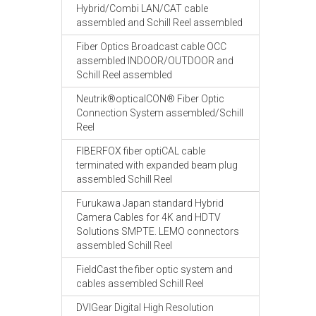
Hybrid/Combi LAN/CAT cable
assembled and Schill Reel assembled
Fiber Optics Broadcast cable OCC
assembled INDOOR/OUTDOOR and
Schill Reel assembled
Neutrik®opticalCON® Fiber Optic
Connection System assembled/Schill
Reel
FIBERFOX fiber optiCAL cable
terminated with expanded beam plug
assembled Schill Reel
Furukawa Japan standard Hybrid
Camera Cables for 4K and HDTV
Solutions SMPTE. LEMO connectors
assembled Schill Reel
FieldCast the fiber optic system and
cables assembled Schill Reel
DVIGear Digital High Resolution