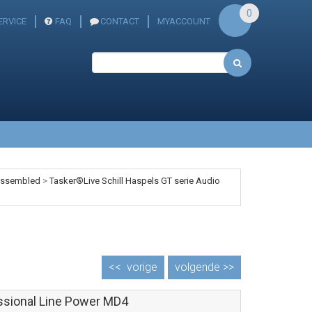
0
ERVICE
FAQ
CONTACT
MYACCOUNT
 assembled
>
Tasker®Live Schill Haspels GT serie Audio
<<
vorige
volgende >>
ssional Line Power MD4