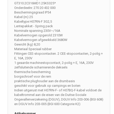
GT310.2C316MD1.25KS325*
Onderdeelnr. 270 20 432 000
Beschermingsgraad IP54
Kabel (m) 25
Kabeltype H07RN-F 3G2,5
Lentepakket - Spring pack
Nominale spanning 230V~/16A
Kabelvermogen opgerold 2310W
Kabelvermogen afgewikkeld 3680W
Gewicht (kg) 8,20
Materiaal Speciaal rubber
Fittingen CEE-stopcontacten. 2 CEE-stopcontacten, 2-polig +
E, 16A, 230V
1 geaarde machinestopcontact, 2-polig + E, 16A, 230V
zelfsluitende scharnierende deksels
thermische bescherming
borgschroef voor de rem
praktische plughouder aan de drumbasis
geschikt voor gebruik op campings en boten
Indien uitgerust met H07RN-F- of H07BQ-F-kabel voldoet de
kabeltrommel aan de eisen van de Duitse Sociale
Ongevallenverzekering (DGUV), DGUV Info 203-006 (BGI 608)
en DGUV Info 203-005 (BGI 600 Categorie K2)
Artikelnummer