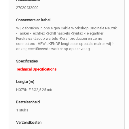
27020432000
Connectors en kabel
Wij gebruiken in ons eigen Cable Workshop Originele Neutrik
- Tasker -Techflex -Schill haspels -Syntax -Telegartner
Furukawa -Jacob wartels -Keraf producten en Lemo
connectors . AFWIJKENDE lengtes en specials maken wij in
onze gecertificeerde workshop op aanvraag.
Specificaties
Technical Specifications
Lengte (m)
H07RN-F 3G2,5 25 mtr
Besteleenheid
1 stuks
Verzendkosten