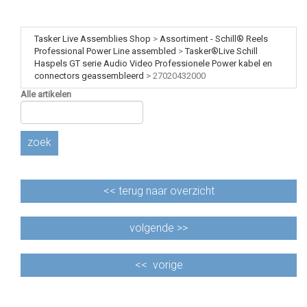
Tasker Live Assemblies Shop
>
Assortiment - Schill® Reels
Professional Power Line assembled
>
Tasker®Live Schill
Haspels GT serie Audio Video Professionele Power kabel en
connectors geassembleerd
>
27020432000
Alle artikelen
zoek
<<
terug naar overzicht
volgende >>
<<
vorige