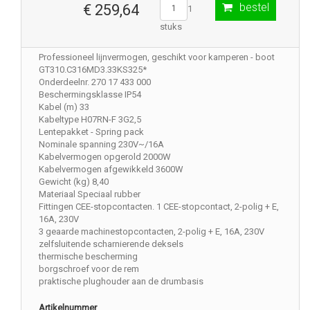
bestel
€ 259,64
1
stuks
Professioneel lijnvermogen, geschikt voor kamperen - boot
GT310.C316MD3.33KS325*
Onderdeelnr. 270 17 433 000
Beschermingsklasse IP54
Kabel (m) 33
Kabeltype H07RN-F 3G2,5
Lentepakket - Spring pack
Nominale spanning 230V~/16A
Kabelvermogen opgerold 2000W
Kabelvermogen afgewikkeld 3600W
Gewicht (kg) 8,40
Materiaal Speciaal rubber
Fittingen CEE-stopcontacten. 1 CEE-stopcontact, 2-polig + E,
16A, 230V
3 geaarde machinestopcontacten, 2-polig + E, 16A, 230V
zelfsluitende scharnierende deksels
thermische bescherming
borgschroef voor de rem
praktische plughouder aan de drumbasis
Artikelnummer