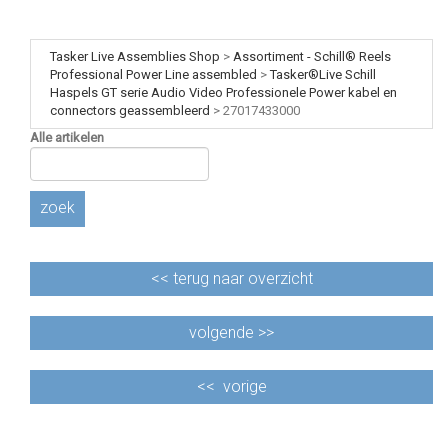
Tasker Live Assemblies Shop
>
Assortiment - Schill® Reels
Professional Power Line assembled
>
Tasker®Live Schill
Haspels GT serie Audio Video Professionele Power kabel en
connectors geassembleerd
>
27017433000
Alle artikelen
zoek
<<
terug naar overzicht
volgende >>
<<
vorige