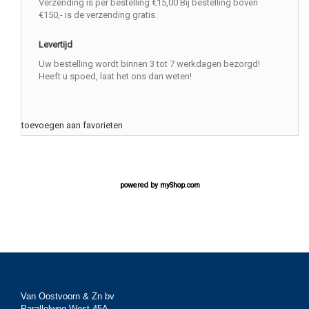
Verzending is per bestelling €15,00 Bij bestelling boven
€150,- is de verzending gratis.
Levertijd
Uw bestelling wordt binnen 3 tot 7 werkdagen bezorgd!
Heeft u spoed, laat het ons dan weten!
toevoegen aan favorieten
powered by
myShop.com
Van Oostvoorn & Zn bv
Parallelweg West 45A