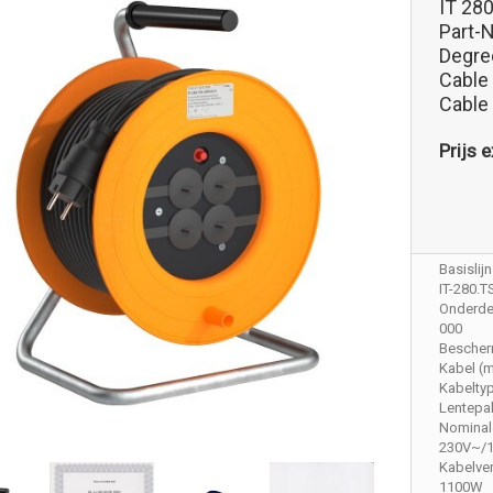
IT 28
Part-
Degree
Cable
Cable
Prijs e
Basislijn
IT-280.
Onderdee
000
Bescher
Kabel (m
Kabelty
Lentepak
Nominal
230V~/
Kabelve
1100W