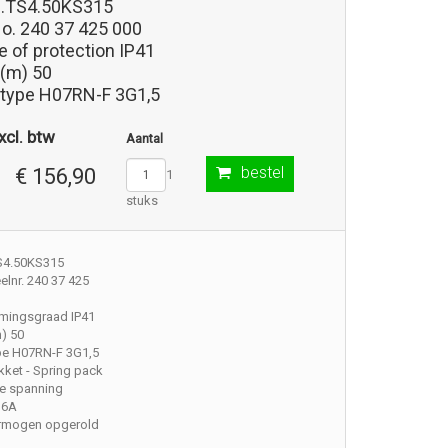
0.TS4.50KS315
No. 240 37 425 000
 of protection IP41
 (m) 50
 type H07RN-F 3G1,5
xcl. btw
Aantal
bestel
€ 156,90
1
stuks
TS4.50KS315
lnr. 240 37 425
mingsgraad IP41
) 50
pe H07RN-F 3G1,5
ket - Spring pack
e spanning
16A
rmogen opgerold