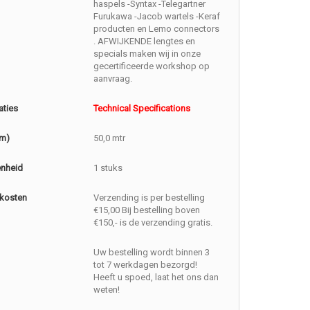
haspels -Syntax -Telegartner
Furukawa -Jacob wartels -Keraf
producten en Lemo connectors
. AFWIJKENDE lengtes en
specials maken wij in onze
gecertificeerde workshop op
aanvraag.
aties
Technical Specifications
(m)
50,0 mtr
enheid
1 stuks
kosten
Verzending is per bestelling
€15,00 Bij bestelling boven
€150,- is de verzending gratis.
Uw bestelling wordt binnen 3
tot 7 werkdagen bezorgd!
Heeft u spoed, laat het ons dan
weten!