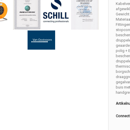
Kabelve
afgewik
Gewicht 
Materiaa
Fittinge
stopcon
bescher
druppele
geaarde 
polig + 
bescher
druppel
thermis
borgsch
draaggr
gegalvan
buis met
handgre
Artikel
Connect