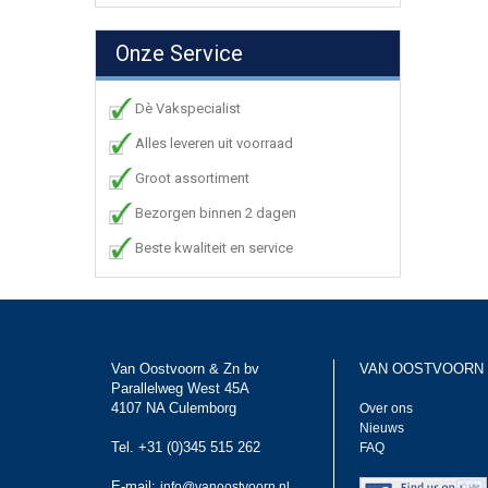
Onze Service
Dè Vakspecialist
Alles leveren uit voorraad
Groot assortiment
Bezorgen binnen 2 dagen
Beste kwaliteit en service
Van Oostvoorn & Zn bv
VAN OOSTVOORN
Parallelweg West 45A
4107 NA Culemborg
Over ons
Nieuws
Tel. +31 (0)345 515 262
FAQ
E-mail:
info@vanoostvoorn.nl