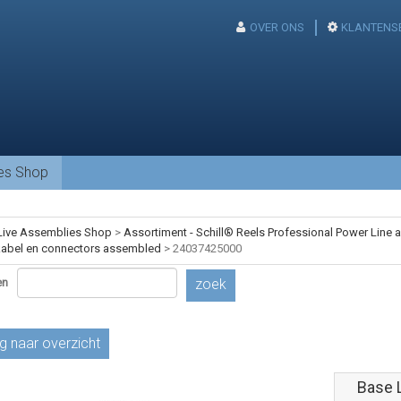
OVER ONS
KLANTENS
ies Shop
Live Assemblies Shop
>
Assortiment - Schill® Reels Professional Power Line
abel en connectors assembled
>
24037425000
en
zoek
g naar overzicht
Base 