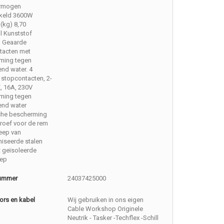
rmogen
keld 3600W
(kg) 8,70
l Kunststof
n Geaarde
tacten met
ming tegen
nd water. 4
stopcontacten, 2-
E, 16A, 230V
ming tegen
end water
che bescherming
roef voor de rem
eep van
iseerde stalen
 geïsoleerde
ep
nummer
24037425000
ors en kabel
Wij gebruiken in ons eigen
Cable Workshop Originele
Neutrik - Tasker -Techflex -Schill